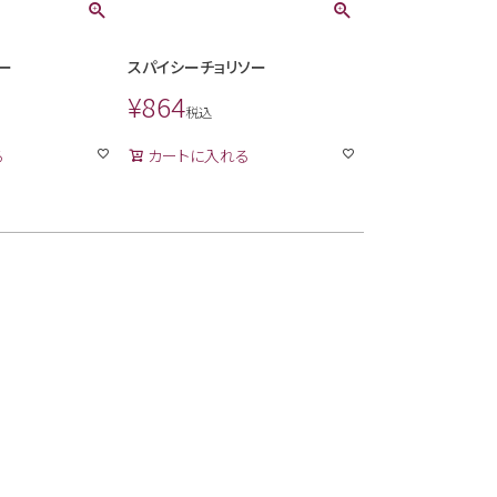
ー
スパイシーチョリソー
¥
864
税込
る
カートに入れる