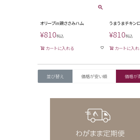
オリーブin鶏ささみハム
うまうまチキン
¥
810
¥
810
税込
税込
カートに入れる
カートに入れ
並び替え
価格が安い順
価格が