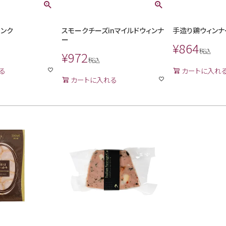
ランク
スモークチーズinマイルドウィンナ
手造り鶏ウィンナ
ー
¥
864
税込
¥
972
税込
る
カートに入れ
カートに入れる