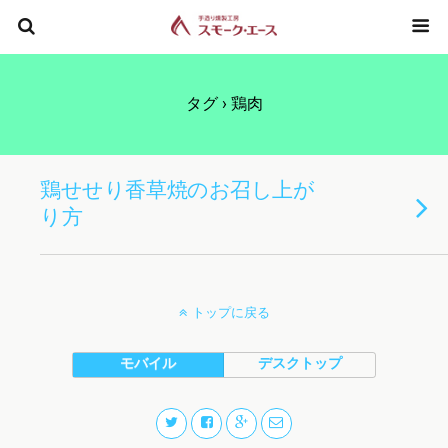
タグ › 鶏肉
鶏せせり香草焼のお召し上が
り方
トップに戻る
モバイル
デスクトップ