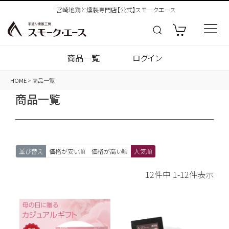
宮崎地鶏と燻製専門店【公式】スモークエース
商品一覧
ログイン
HOME
商品一覧
商品一覧
並び替え
価格が安い順
価格が高い順
人気順
12
件中
1
-
12
件表示