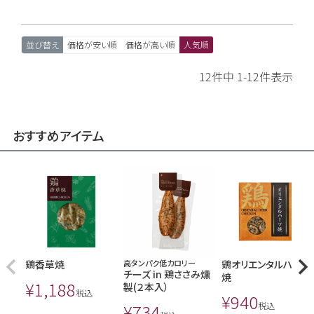
並び替え
価格が安い順
価格が高い順
人気順
12
件中
1
-
12
件表示
おすすめアイテム
鶏香草焼
高タンパク低カロリー
鶏オリエンタルハーブ
チーズ in 鶏ささみ燻
焼
¥
1,188
製(２本入）
税込
¥
940
¥
734
税込