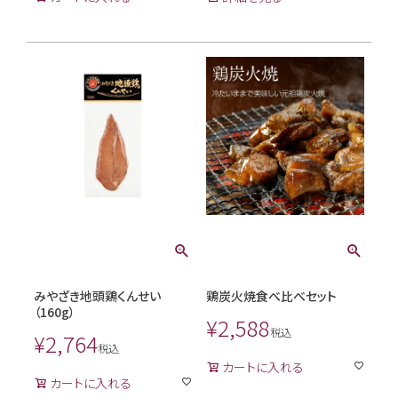
みやざき地頭鶏くんせい
鶏炭火焼食べ比べセット
（160g）
¥
2,588
税込
¥
2,764
税込
カートに入れる
カートに入れる