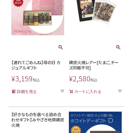
【遅れてごめんね】母の日 カ
鶏炭火焼レアー[たまご,チー
ジュアルギフト
ズ同梱不可]
¥
3,159
¥
2,580
税込
税込
詳細を見る
カートに入れる
【好きなものを選べる詰め合
わせギフト】みやざき地頭鶏炭
火焼