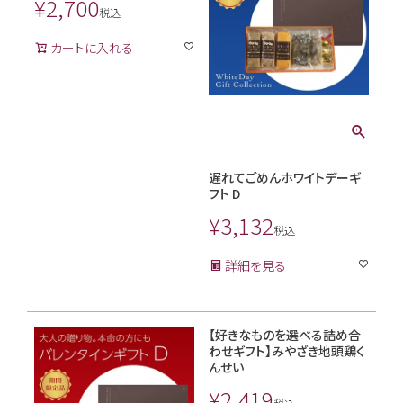
¥
2,700
税込
カートに入れる
遅れてごめんホワイトデーギ
フト D
¥
3,132
税込
詳細を見る
【好きなものを選べる詰め合
わせギフト】みやざき地頭鶏く
んせい
¥
2,419