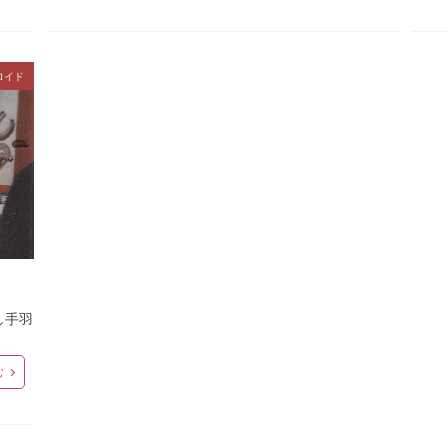
ロイド
】
し手羽
む