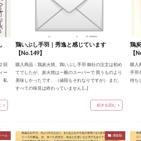
し
鶏いぶし手羽｜秀逸と感じています
鶏
【No.149】
【N
２回
購入商品：鶏炭火焼、鶏いぶし手羽 御社の注文は初め
購入
ィー
てでしたが、炭火焼は一般のスーパーで 買うものより
手羽
 私
美味しかったです。（値段もそれなりですが） まだ、
待ち
すべての味見は終わっていません […]
む
続きを読む
メール
燻製類