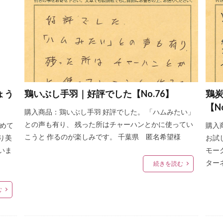
ょう
鶏いぶし手羽｜好評でした【No.76】
鶏
【N
購入商品：鶏いぶし手羽 好評でした。 「ハムみたい」
との声も有り、 残った所はチャーハンとかに使ってい
初めて
購入
こうと 作るのが楽しみです。 千葉県 匿名希望様
り美
お試
いま
モー
ター
続きを読む
む