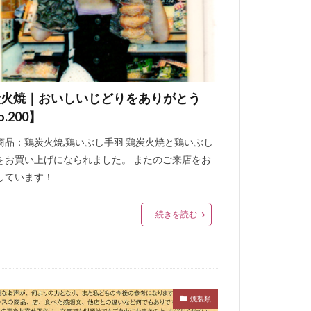
炭火焼｜おいしいじどりをありがとう
o.200】
商品：鶏炭火焼,鶏いぶし手羽 鶏炭火焼と鶏いぶし
をお買い上げになられました。 またのご来店をお
しています！
続きを読む
燻製類