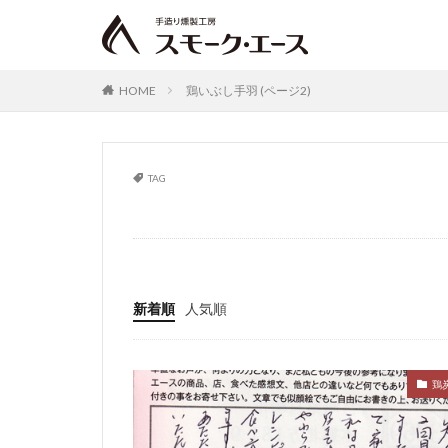
HOME
鶏いぶし手羽 (ページ2)
TAG
鶏いぶし手羽
新着順
人気順
鶏