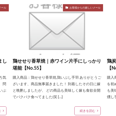
メール
お客様からの嬉しいメール
まし
鶏せせり香草焼｜赤ワイン片手にしっかり
鶏
堪能【No.55】
【N
ろ気
購入商品：鶏せせり香草焼,鶏いぶし手羽 ありがとうご
購入
、問
ざいます、商品無事届きました！ 到着したその日に嫁
を初
いぶ
と晩酌しましたが、 どの商品も美味しく嫁も食欲全開
も美
でバクバク食べてました(笑 […]
燻し
む
続きを読む