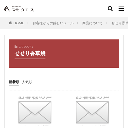
オーブン無し
母
意味
理由
温め方
2000円
3000円
地域産品ジャーナル
特産品
HOME
お客様からの嬉しいメール
商品について
せせり香
炭火焼レア
簡単おつまみ
ささみくんせい
はらみ
はらみ燻製
ビーフジャーキー
鶏はらみ
チキンジャーキー
CATEGORY
スモークベーコン作り方
燻製ベーコン
ジブリ飯
せせり香草焼
ハウル
ベーコンエッグ
キャンプ飯
ベーコンステーキ
時短おつまみ
お歳暮ギフト
薫製ベーコン
宅飲み
速攻おつまみ
ポテト
新着順
人気順
ソーセージエッグ丼
朝ごはん
スモークチーズアレンジ
スモークチーズお召し上がり方
タンパク質
高タンパク低脂質
タンパク質の多い食べ物
たんぱく質
燻製工房
工場
人気ランキング2021
お歳暮人気ランキング
2017
お土産、鶏炭火焼
CARREL