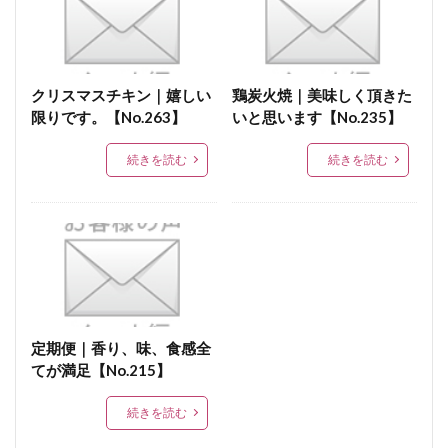
がんばる中小企業
中小企業
新春おめでとう福袋
バックナンバー
新春福袋
TBS
宮崎代表
厚切りベーコンのグラタン
ゆずこしょう
メディア
クリスマスチキン｜嬉しい
鶏炭火焼｜美味しく頂きた
限りです。【No.263】
いと思います【No.235】
満天★青空レストラン
地域密着
毎日新聞
宮崎で美味しいもの
九州旅行
お酒に合う
続きを読む
続きを読む
冬季限定生ハム
イカスミ
チヂミ
韓国料理
イカ墨
黒
おしゃれ
酒の肴
家飲み
父の日ギフト
お酒を楽しむ
食育
付け合せ
肴
実演販売
一口
みやざき地鶏
オリーブin鶏ささみハム
鶏ささみ
商品
景品
骨付きチキン
レア炭火焼
定期便｜香り、味、食感全
宮崎地鶏、宮崎地鶏炭火焼発祥の店
イベント
てが満足【No.215】
ムネ肉
ローカロリー
ディナー
続きを読む
人気ナンバーワン
石垣
選べる
付け合わせ
Oisix
中華
点心
ゴーヤチャンプルー