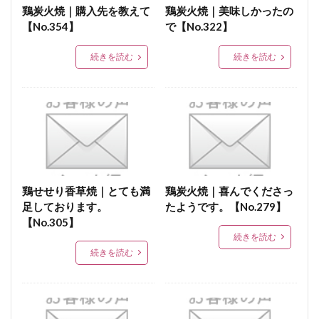
鶏炭火焼｜購入先を教えて
鶏炭火焼｜美味しかったの
サンラータン
酸辣湯
リンゴ
ケークサレ
【No.354】
で【No.322】
FRIDAY
CREA
うまいもの
ソーセージケーキ
続きを読む
続きを読む
定期購入
職場へのバレンタイン
ビールに合う
くんせい品
変わり種
\人気のお歳暮
宮崎地鶏通販
人気ランキング
ダイエット
クリスマス チキン
健康志向
燻製、プレゼント、喜ばれる
鶏トロ肉
グルメ通販
グルメ通販ランキング
グルメ通販人気
アウトドア派
アウトドア料理
センスのいいお歳暮
鶏せせり香草焼｜とても満
鶏炭火焼｜喜んでくださっ
足しております。
たようです。【No.279】
ご年配
お祝い
フライパン
上司
【No.305】
ボジョレー・ヌーボー
極上
極上ロースハム
続きを読む
続きを読む
しっとり鶏レバー
レバー
鶏レバー
ＢＢＱ
オリジナルギフト
好きなもの
日本酒
pen
会社訪問
家族
結婚
ワインの共
宮崎空港直営店
冬季限定セット
冬季限定特集