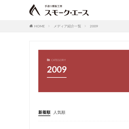
ゴーヤチャンプル
ソラシドエア
スモークエース，
HOME
メディア紹介一覧
2009
スモークエース，
わがまま定期便
アウトドア
スピリット
CATEGORY
2009
冬季限定スペシャ
パンケーキ
フィットチーネ
フォアグラ
支払方法
賞
領収書
スモ
新着順
人気順
配送
配達
いかすみ
販