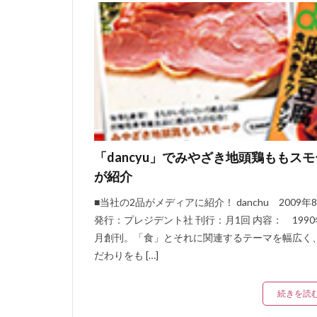
スモークたまご
ささみハム
硬い
鶏くん
メール
表示
湯煎
メーカ
料金
冷蔵
コパン，超簡単，
「dancyu」でみやざき地頭鶏ももス
海外発送
FA
が紹介
定期コース
■当社の2品がメディアに紹介！ danchu 2009年
番号
ゆず胡
発行：プレジデント社 刊行：月1回 内容： 1990
Ｊ－ＷＡＶＥ
月創刊。「食」とそれに関連するテーマを幅広く
オール読物
だわりをも […]
手造りウィンナー
続きを読
宮崎土産
C
プレゼント