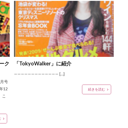
燻製たまご
燻製卵
定番
ふんわりソーセージケーキ
ささ
鶏せせり香草焼き
ささみ燻製
オリーブ
焼き鳥
アレンジ
せい
保存
冷凍保存
たまご
殻つき
辛い
ベーコン
鶏
アボガド
歴史
オレンジページ
子ども
子供
ー
限定品
ふんわり
ホワイトデー
納品書
請求書
よくある質問
追加注文
タウン宮崎
バケット
チーズ，ア
レシピ
お届け
到着日
指定
時間指定
出荷
発送
モーク
「TokyoWalker」に紹介
X
三菱東京ＵＦＪcomfo
地頭鶏くんせい
焼酎
季節限定
————————————— […]
定期便
個人情報
本社
場所
バレンタインギフト
芋焼酎
8月号
椒
直営店
炭火
優良県産品
宮崎県
電話代
物産展
年12
続きを読む
贈答
一番人気
人気
調理
アツアツ
１個入り
ケ
、こ
空港
口蹄疫
ソフトベーコン
レアー
宮崎
栃木
福
宮崎シャイニングサンズ
鶏せせりガーリックフランク
鶏炭火焼.
む
UBEチーズ
朝食
お取り寄せ
メルマガ
通販
ギフト
デラックス
地鶏
おつまみ
お酒
みやざき地頭鶏
ももス