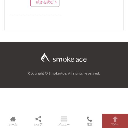
続きを読む
無塩せきソーセージ
無菌室
滅菌
メットブルスト
胡椒
唐辛子
山芋
ロゼワイン
ケーシング
サラミ
ピックル液
ペパロニ
液くん法
腸管出血性大腸菌
Ｏ１５７
黄色ブドウ球菌
ノロウイルス
ウェルシュ菌
ガスバチョ
ブランチ
ポテサラ
限定
夏
野菜
塩焼きそば
黒糖焼酎
サモサ
まいたけ
ビーフン
低カロリー
Copyright © SmokeAce. All rights reserved.
胸肉
高タンパク
カボチャ
クリーム煮
ひよこ豆
スープ
一品
温くん法
冷やし中華
デキストリン
みやざき鶏いぶし手羽
ナッツメグ
ピメント
プディング
リン酸塩
クミン
サッポロビール
サフラン
セージ
五香粉
オレガノ
ローズマリー
シナモン
ホーム
バジル
シェア
タイム
メニュー
カッペリーニ
電話
八角
TOPへ