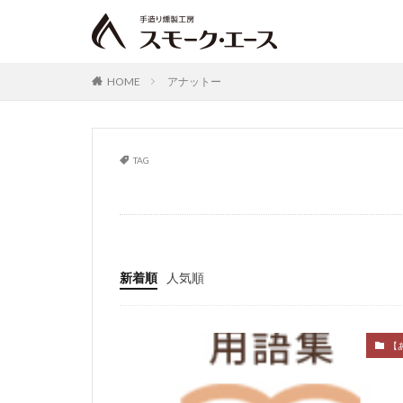
がんばる中小企業
厚切りベーコンの
宮崎で美味しいも
HOME
アナットー
イカ墨
黒
肴
実演販売
TAG
骨付きチキン
アナットー
ディナー
人
ゴーヤチャンプル
ソラシドエア
スモークエース，
新着順
人気順
スモークエース，
わがまま定期便
【
アウトドア
スピリット