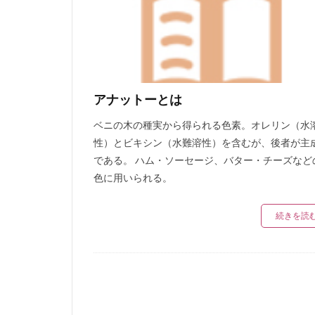
冬季限定スペシャ
パンケーキ
フィットチーネ
フォアグラ
支払方法
賞
アナットーとは
領収書
スモ
ベニの木の種実から得られる色素。オレリン（水
配送
配達
性）とビキシン（水難溶性）を含むが、後者が主
いかすみ
販
である。 ハム・ソーセージ、バター・チーズなど
スモークたまご
色に用いられる。
ささみハム
硬い
鶏くん
続きを読
メール
表示
湯煎
メーカ
料金
冷蔵
コパン，超簡単，