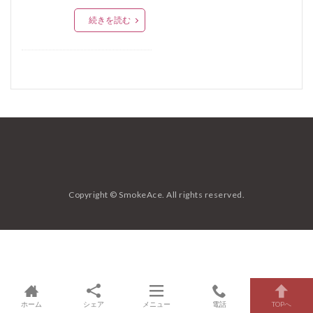
無塩せきソーセージ
無菌室
滅菌
続きを読む
メットブルスト
胡椒
唐辛子
山芋
ロゼワイン
ケーシング
サラミ
ピックル液
ペパロニ
液くん法
腸管出血性大腸菌
Ｏ１５７
黄色ブドウ球菌
ノロウイルス
ウェルシュ菌
ガスバチョ
ブランチ
ポテサラ
限定
夏
野菜
塩焼きそば
黒糖焼酎
サモサ
まいたけ
ビーフン
低カロリー
胸肉
高タンパク
カボチャ
クリーム煮
Copyright © SmokeAce. All rights reserved.
ひよこ豆
スープ
一品
温くん法
冷やし中華
デキストリン
みやざき鶏いぶし手羽
ナッツメグ
ピメント
プディング
リン酸塩
クミン
サッポロビール
サフラン
セージ
五香粉
オレガノ
ローズマリー
シナモン
ホーム
バジル
シェア
タイム
メニュー
カッペリーニ
電話
八角
TOPへ