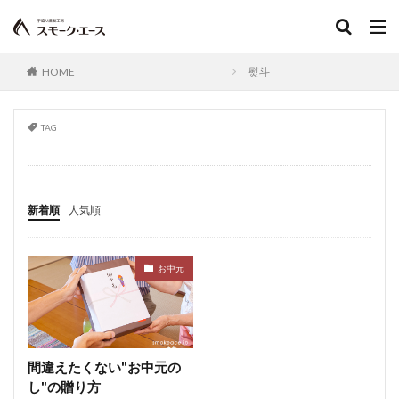
ういきょう
うこん
オニオン粉末
オランダせり
からし
宮崎日日新聞
ありがとう福袋
加圧加熱ソーセージ
リポたん白質
HOME
熨斗
ランプ
コリアンダー
ベーコンピン
付加価値
フライシュブルスト
TAG
熨斗
ブラウンシュバイガーレバーソーセージ
ブラッドソーセージ
フランクフルトソーセージ
フランクフルトレバーソーセージ
新着順
人気順
ブランスウィックソーセージ
フレッシュソーセージ
フレッシュチューリンガー
フレッシュポークソーセージ
お中元
ブロイラー
プロシュート
ベーコンタイプ
ペースト
ランチョンソーセージ
ベイクドハム
カブ
ポーリッシュソーセージ
保存料
ホットドッグ
骨付ハム
ボロニアソーセージ
間違えたくない"お中元の
し"の贈り方
ホロホロ鳥
ボンレスハム
ミートローフ