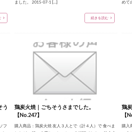
ました。 2015-07-1 […]
めて
む
続きを読む
そう
鶏炭火焼｜ごちそうさまでした。
鶏
【No.247】
【N
ソフ
購入商品：鶏炭火焼 友人３人とで（計４人）で 食べま
購入