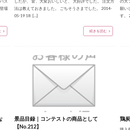
のパス
したが、 皆、大変おいしいと、 大好評でした。 注文方
の大
 登場
法は教えておきました。 ごちそうさまでした。 2014-
願い
05-19 18: […]
す。 2
む
続きを読む
な
景品目録｜コンテストの商品として
鶏炭
【No.212】
購入