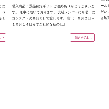
ール
とに
購入商品：景品目録ギフト ご連絡ありがとうございま
だい
、何
す。 無事に届いております。 支社メンバーに月曜日に
き地
ぁと
コンテストの商品として渡します。 実は ９月２日～
１０月１４日まで全社的な秋の […]
む
続きを読む