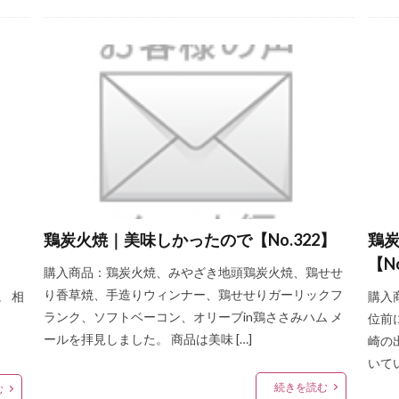
鶏炭火焼｜美味しかったので【No.322】
鶏
【N
購入商品：鶏炭火焼、みやざき地頭鶏炭火焼、鶏せせ
り香草焼、手造りウィンナー、鶏せせりガーリックフ
。 相
購入
ランク、ソフトベーコン、オリーブin鶏ささみハム メ
位前
ールを拝見しました。 商品は美味 […]
崎の
いてい
続きを読む
む