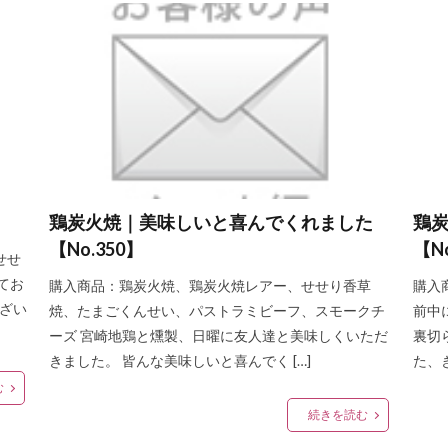
鶏炭火焼｜美味しいと喜んでくれました
鶏
【No.350】
【N
せせ
てお
購入商品：鶏炭火焼、鶏炭火焼レアー、せせり香草
購入
ござい
焼、たまごくんせい、パストラミビーフ、スモークチ
前中
ーズ 宮崎地鶏と燻製、日曜に友人達と美味しくいただ
裏切
きました。 皆んな美味しいと喜んでく […]
た、
む
続きを読む