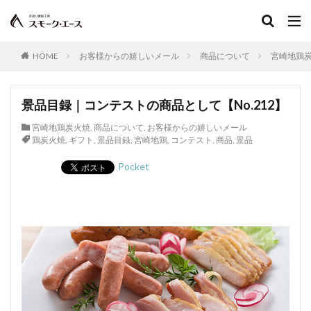
グルテン
コラーゲン
混合ソーセージ
混合プレスハム
コンビーフ
細菌性食中毒
サイドベーコン
在来種
採卵鶏
HOME
お客様からの嬉しいメール
商品について
宮崎地鶏
サウザンホットソーセージ
殺菌
薩摩鶏
カントリースタイル
酸化
サマーソーセージ
景品目録｜コンテストの商品として【No.212】
食塩
充填機
食中毒
食肉衛生
宮崎地鶏炭火焼
,
商品について
,
お客様からの嬉しいメール
食肉加工品
食肉食鳥処理加工業
焼き加減
鶏炭火焼
,
ギフト
,
景品目録
,
宮崎地鶏
,
コンテスト
,
商品
,
景品
ボジョレー
ウォータリーポーク
カッター
Pocket
サイレントカッター
くん煙室
くん煙発生機
殺菌釜
殺菌灯
ショートホーン
グリーンリング
ジャージー
若齢肥育
しゃも
軍鶏
ジャンボン・ブラン・ドゥ・パリ
シューソーセージ
充填
シュバルツベルダーブラスト
シュペックブルスト
ショートカットハム
ショートプレート