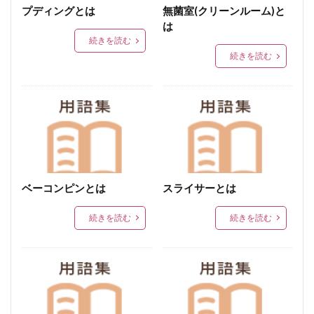
宮崎地鶏、宮崎地鶏炭火焼発祥の店
イベント
プディングとは
無菌室(クリーンルーム)と
は
ムネ肉
ローカロリー
ディナー
続きを読む
人気ナンバーワン
石垣
選べる
付け合わせ
続きを読む
Oisix
中華
点心
ゴーヤチャンプルー
オムレツ
スペイン
万能
たこ焼き
意外
雑穀米
大根葉
ソラシドエア
機内誌
YAHOO！JAPAN
鶏炭火レアー
ライスバーガー
女性自身
スモークエース，燻製，お客様の声
夕刊フジ
鶏せせり香草焼，手造り鶏ウィンナー
ベーコンピンとは
スライサーとは
スモークエース，クリスマスチキン，お客様の声
集英社
続きを読む
続きを読む
運動会
嬉しい
限定生ハム
青空
わがまま定期便
ソフトタイプ
美味しい焼き方
ゆずごしょう
本格的
カフェごはん
アウトドア
宮崎ブランドギフト
母の日
宮崎地頭鶏生ハム
ブランド
鶏炭火焼ソフトタイプ