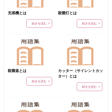
スピリット
業務用ソフトベーコン
colocal
かき揚げ
宮崎牛
宮崎牛A5ランク
充填機とは
殺菌灯とは
冬季限定スペシャル
美味しい，鶏いぶし手羽，定期便
続きを読む
続きを読む
宮崎ブランドギフトA
宮崎牛Ａ５
包み焼き
パンケーキ
小肉
宮崎牛パストラミビーフ
和食
寿司
鉄板焼き
クリームパスタ
フィットチーネ
おかずクレープ
クレープ
チャーハン
秋
オーブン焼き
春野菜
フォアグラ
ブイヨン
スモークエース
発行
殺菌釜とは
カッター（サイレントカッ
パストラミ
ビーフ
営業時間
オリジナル
ター）とは
支払方法
賞味期限
保存方法
仕入れ
続きを読む
業務用
最低ロット
１ロット
流れ
続きを読む
買い物
領収書
スモーク
領収証
チーズ入り
クレジットカード
おつまみギフト
前払い
到着
配送
配達
梱包