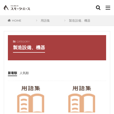
しっとり鶏レバー
レバー
鶏レバー
ＢＢＱ
オリジナルギフト
好きなもの
日本酒
pen
会社訪問
家族
結婚
ワインの共
HOME
用語集
製造設備、機器
宮崎空港直営店
冬季限定セット
冬季限定特集
がんばる中小企業
中小企業
新春おめでとう福袋
バックナンバー
新春福袋
TBS
宮崎代表
CATEGORY
製造設備、機器
厚切りベーコンのグラタン
ゆずこしょう
メディア
満天★青空レストラン
地域密着
毎日新聞
宮崎で美味しいもの
九州旅行
お酒に合う
冬季限定生ハム
イカスミ
チヂミ
韓国料理
新着順
人気順
イカ墨
黒
おしゃれ
酒の肴
家飲み
父の日ギフト
お酒を楽しむ
食育
付け合せ
肴
実演販売
一口
みやざき地鶏
オリーブin鶏ささみハム
鶏ささみ
商品
景品
骨付きチキン
レア炭火焼