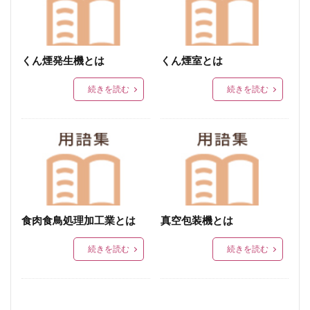
スモークアソート
再冷凍
解凍
コンビニ
支払い
スパイス
いかすみ
販売
違い
チキン
ハム
鶏ハム
レア
炭火焼レアー
くん煙発生機とは
くん煙室とは
くんたま
スモークたまご
燻製たまご
燻製卵
続きを読む
続きを読む
定番
ふんわりソーセージケーキ
ささみ
炭火焼き
ささみハム
鶏せせり香草焼き
ささみ燻製
オリーブ
焼き鳥
アレンジ
詰め合わせ
硬い
鶏くんせい
保存
冷凍保存
たまご
殻つき
辛い
ベーコン
部位
メール
表示
鶏
アボガド
食肉食鳥処理加工業とは
真空包装機とは
歴史
オレンジページ
子ども
子供
おかず
ご飯
湯煎
メーカー
限定品
続きを読む
続きを読む
ふんわり
ホワイトデー
納品書
請求書
マヨネーズ
東京
料金
冷蔵
よくある質問
追加注文
タウン宮崎
バケット