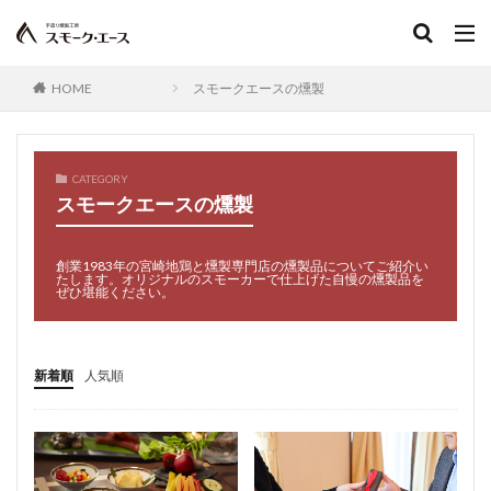
HOME
スモークエースの燻製
CATEGORY
スモークエースの燻製
創業1983年の宮崎地鶏と燻製専門店の燻製品についてご紹介い
たします。オリジナルのスモーカーで仕上げた自慢の燻製品を
ぜひ堪能ください。
新着順
人気順