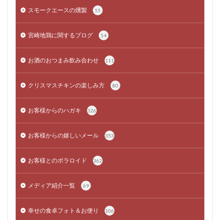
スモークエースの燻製
55
宮崎地鶏に関するブログ
54
お酒のおつまみ飲み合わせ
111
クリスマスチキンの楽しみ方
80
お客様からのハガキ
326
お客様からの嬉しいメール
353
お客様とのポラロイド
362
メディア紹介一覧
69
幸せの食卓フォト＆お便り
106