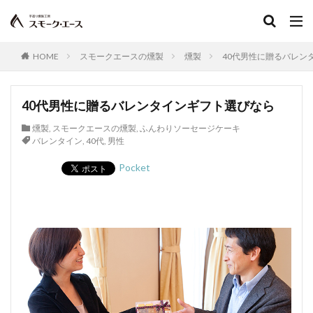
HOME
スモークエースの燻製
燻製
40代男性に贈るバレン
40代男性に贈るバレンタインギフト選びなら
燻製
,
スモークエースの燻製
,
ふんわりソーセージケーキ
バレンタイン
,
40代
,
男性
Pocket