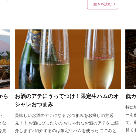
続きを読む
から
お酒のアテにうってつけ！限定生ハムのオ
低
シャレおつまみ
特に
ーを
い」
美味しいお酒のアテになる おつまみをお探しの方必
で、
とな
見！！ お酒にぴったりの おしゃれなお酒のアテをご紹
見て
を見
介します♪ 紹介するのは限定生ハムを使った こごみと