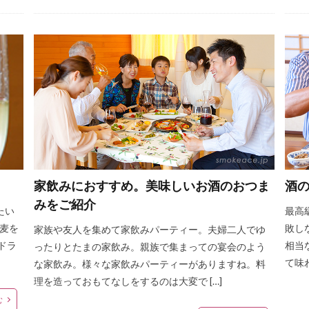
家飲みにおすすめ。美味しいお酒のおつま
酒
みをご紹介
たい
最高
大麦を
敗し
家族や友人を集めて家飲みパーティー。夫婦二人でゆ
ドラ
相当
ったりとたまの家飲み。親族で集まっての宴会のよう
て味
な家飲み。様々な家飲みパーティーがありますね。料
理を造っておもてなしをするのは大変で […]
む