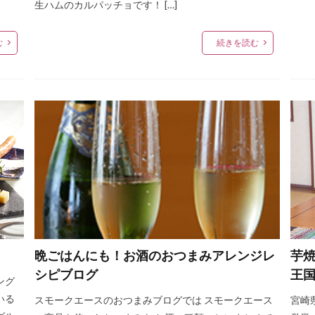
生ハムのカルパッチョです！ […]
む
続きを読む
晩ごはんにも！お酒のおつまみアレンジレ
芋
シピブログ
王
ング
いる
スモークエースのおつまみブログでは スモークエース
宮崎