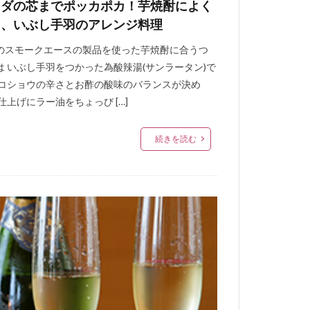
ラダの芯までポッカポカ！芋焼酎によく
う、いぶし手羽のアレンジ料理
のスモークエースの製品を使った芋焼酎に合うつ
は いぶし手羽をつかった為酸辣湯(サンラータン)で
 コショウの辛さとお酢の酸味のバランスが決め
仕上げにラー油をちょっび […]
続きを読む