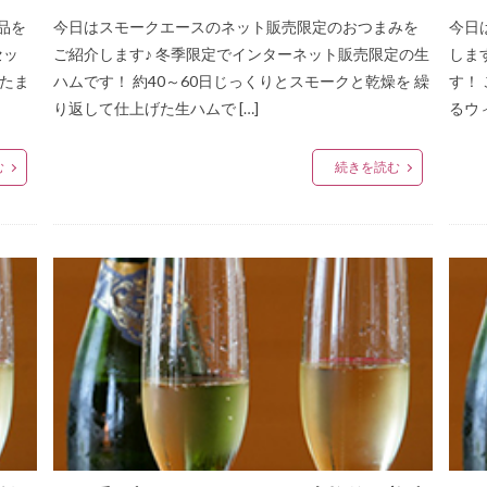
品を
今日はスモークエースのネット販売限定のおつまみを
今日
セッ
ご紹介します♪ 冬季限定でインターネット販売限定の生
しま
はたま
ハムです！ 約40～60日じっくりとスモークと乾燥を 繰
す！
り返して仕上げた生ハムで […]
るウィ
む
続きを読む