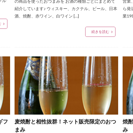
グル
の商品を使ったおつまみを お酒の種類ごとにまとめて
営業
紹介しています♪ ウィスキー、カクテル、ビール、日本
ら発
酒、焼酎、赤ワイン、白ワイン […]
業19
む
続きを読む
ギフ
麦焼酎と相性抜群！ネット販売限定のおつ
焼
まみ
み