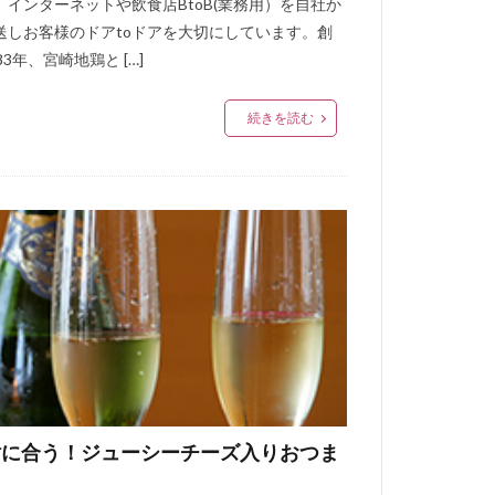
、インターネットや飲食店BtoB(業務用）を自社か
送しお客様のドアtoドアを大切にしています。創
83年、宮崎地鶏と […]
続きを読む
酎に合う！ジューシーチーズ入りおつま