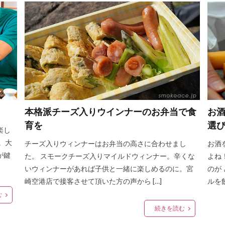
本格派チーズ入りウインナーのお弁当で食
お
育を
選
楽し
。大
チーズ入りウィンナーはお弁当の高さに合わせまし
お酒
が鍵
た。 スモークチーズ入りマイルドウィンナー。辛くな
よね
いウィンナーがあれば子供と一緒に楽しめるのに。宮
のが
崎空港店で接客させて頂いた方の声から […]
ルを
む
続きを読む