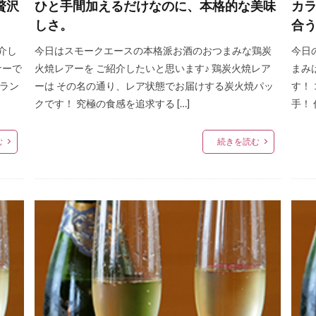
贅沢
ひと手間加えるだけなのに、本格的な美味
カ
しさ。
合
介し
今日はスモークエースの本格派お酒のおつまみな鶏炭
今日
ナーで
火焼レアーを ご紹介したいと思います♪ 鶏炭火焼レア
まみ
ブラン
ーは その名の通り、レア状態でお届けする炭火焼パッ
す！
クです！ 究極の食感を追求する […]
手！ 
む
続きを読む