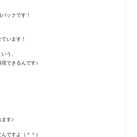
焼パックです！
せています！
という、
現できるんです♪
、
ます♪
なんですよ（＾＾）