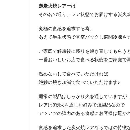
鶏炭火焼レアー
は
その名の通り、レア状態でお届けする炭火
究極の食感を追求する為、
あえて半生状態で真空パックし瞬間冷凍さ
ご家庭で解凍後に残りを焼き直してもらう
一番おいしいお店で食べる状態をご家庭で再
温めなおして食べていただければ
絶妙の焼き加減で食べていただけます♪
通常の製品はしっかり火を通していますが
レアは8割火を通しお好みで焼製品なので
アツアツの弾力のある食感にお客様は驚かれ
食感を追求した炭火焼レアならではの特徴