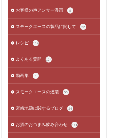
お客様の声アンサー漫画
8
スモークエースの製品に関して
22
レシピ
104
よくある質問
124
動画集
1
スモークエースの燻製
55
宮崎地鶏に関するブログ
54
お酒のおつまみ飲み合わせ
111