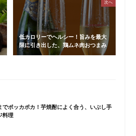
次へ
低カロリーでヘルシー！旨みを最大
限に引き出した、鶏ムネ肉おつまみ
までポッカポカ！芋焼酎によく合う、いぶし手
ジ料理