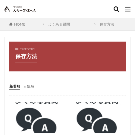
イカ墨
黒
おしゃれ
酒の肴
家飲み
父の日ギフト
お酒を楽しむ
食育
付け合せ
肴
実演販売
一口
みやざき地鶏
HOME
よくある質問
保存方法
オリーブin鶏ささみハム
鶏ささみ
商品
景品
骨付きチキン
レア炭火焼
宮崎地鶏、宮崎地鶏炭火焼発祥の店
イベント
CATEGORY
保存方法
ムネ肉
ローカロリー
ディナー
人気ナンバーワン
石垣
選べる
付け合わせ
Oisix
中華
点心
ゴーヤチャンプルー
オムレツ
スペイン
万能
たこ焼き
意外
新着順
人気順
雑穀米
大根葉
ソラシドエア
機内誌
YAHOO！JAPAN
鶏炭火レアー
ライスバーガー
女性自身
スモークエース，燻製，お客様の声
夕刊フジ
鶏せせり香草焼，手造り鶏ウィンナー
スモークエース，クリスマスチキン，お客様の声
集英社