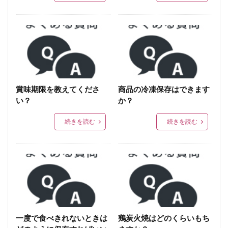
歴史
オレンジページ
子ども
子供
おかず
ご飯
湯煎
メーカー
限定品
ふんわり
ホワイトデー
納品書
請求書
マヨネーズ
東京
料金
冷蔵
よくある質問
追加注文
タウン宮崎
バケット
チーズ，アレンジ，レシピ
コパン，超簡単，レシピ
賞味期限を教えてくださ
商品の冷凍保存はできます
お届け
到着日
指定
時間指定
出荷
い？
か？
発送
セール
送料
海外発送
FAX
続きを読む
続きを読む
三菱東京ＵＦＪcomfo
地頭鶏くんせい
焼酎
季節限定
電子マネー
定期コース
定期便
個人情報
本社
場所
バレンタインギフト
芋焼酎
電話番号
番号
ゆず胡椒
直営店
炭火
優良県産品
宮崎県
電話代
物産展
シャンパン
Ｊ－ＷＡＶＥ
贈答
一番人気
一度で食べきれないときは
鶏炭火焼はどのくらいもち
人気
調理
アツアツ
１個入り
ケーキ