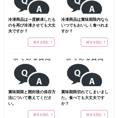
支払方法
賞味期限
保存方法
仕入れ
業務用
最低ロット
１ロット
流れ
買い物
領収書
スモーク
領収証
冷凍商品は一度解凍したも
冷凍商品は賞味期限内なら
のを再び冷凍させても大丈
いつでもおいしく食べれま
チーズ入り
クレジットカード
おつまみギフト
夫ですか？
すか？
前払い
到着
配送
配達
梱包
スモークアソート
再冷凍
解凍
コンビニ
続きを読む
続きを読む
支払い
スパイス
いかすみ
販売
違い
チキン
ハム
鶏ハム
レア
炭火焼レアー
くんたま
スモークたまご
燻製たまご
燻製卵
定番
ふんわりソーセージケーキ
ささみ
炭火焼き
ささみハム
鶏せせり香草焼き
ささみ燻製
オリーブ
焼き鳥
アレンジ
賞味期限と開封後の保存方
賞味期限切れてしまいまし
詰め合わせ
硬い
鶏くんせい
保存
法について教えてくださ
た。食べても大丈夫です
い。
か？
冷凍保存
たまご
殻つき
辛い
ベーコン
部位
メール
表示
鶏
アボガド
続きを読む
続きを読む