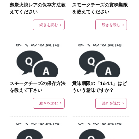
運動会
嬉しい
限定生ハム
青空
鶏炭火焼レアの保存方法教
スモークチーズの賞味期限
わがまま定期便
ソフトタイプ
美味しい焼き方
えてください
を教えてください
ゆずごしょう
本格的
カフェごはん
続きを読む
続きを読む
アウトドア
宮崎ブランドギフト
母の日
宮崎地頭鶏生ハム
ブランド
鶏炭火焼ソフトタイプ
スピリット
業務用ソフトベーコン
colocal
かき揚げ
宮崎牛
宮崎牛A5ランク
冬季限定スペシャル
美味しい，鶏いぶし手羽，定期便
宮崎ブランドギフトA
宮崎牛Ａ５
包み焼き
スモークチーズの保存方法
賞味期限の「16.4.1」はど
パンケーキ
小肉
宮崎牛パストラミビーフ
を教えて下さい
ういう意味ですか？
和食
寿司
鉄板焼き
クリームパスタ
続きを読む
続きを読む
フィットチーネ
おかずクレープ
クレープ
チャーハン
秋
オーブン焼き
春野菜
フォアグラ
ブイヨン
スモークエース
発行
パストラミ
ビーフ
営業時間
オリジナル