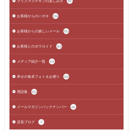
クリスマスチキンの楽しみ方
80
お客様からのハガキ
326
お客様からの嬉しいメール
353
お客様とのポラロイド
362
メディア紹介一覧
69
幸せの食卓フォト＆お便り
106
用語集
321
メールマガジンバックナンバー
66
店長ブログ
7