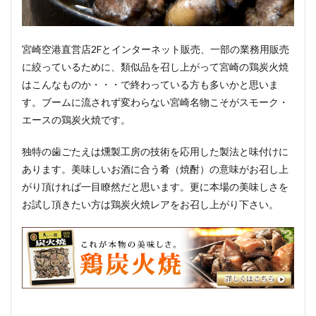
宮崎空港直営店2Fとインターネット販売、一部の業務用販売
に絞っているために、類似品を召し上がって宮崎の鶏炭火焼
はこんなものか・・・で終わっている方も多いかと思いま
す。ブームに流されず変わらない宮崎名物こそがスモーク・
エースの鶏炭火焼です。
独特の歯ごたえは燻製工房の技術を応用した製法と味付けに
あります。美味しいお酒に合う肴（焼酎）の意味がお召し上
がり頂ければ一目瞭然だと思います。更に本場の美味しさを
お試し頂きたい方は鶏炭火焼レアをお召し上がり下さい。