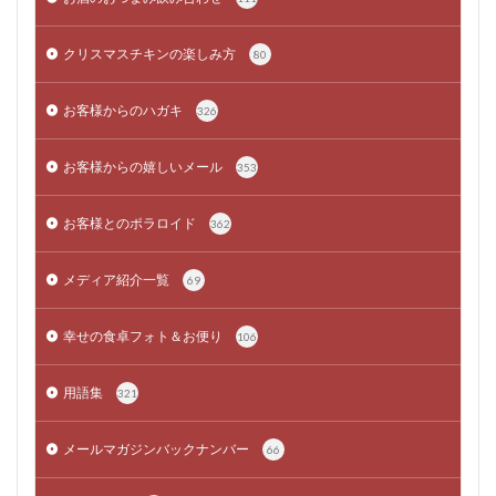
クリスマスチキンの楽しみ方
80
お客様からのハガキ
326
お客様からの嬉しいメール
353
お客様とのポラロイド
362
メディア紹介一覧
69
幸せの食卓フォト＆お便り
106
用語集
321
メールマガジンバックナンバー
66