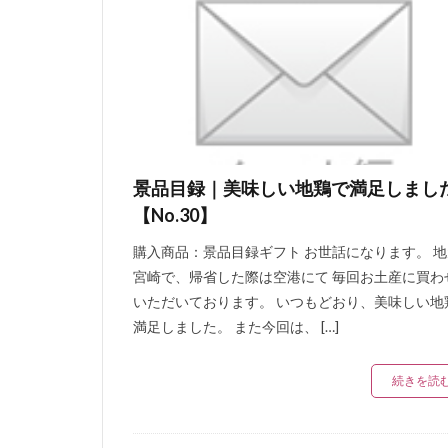
ドリップ
ト
焙くん法
手
発酵ソーセージ
非加熱食肉製品
スモークドダニッ
スモークドハム
景品目録｜美味しい地鶏で満足しまし
セミドライソーセ
【No.30】
ダッチヘッドチー
健康
炭水化
購入商品：景品目録ギフト お世話になります。 
宮崎で、帰省した際は空港にて 毎回お土産に買わ
チョップドハム
いただいております。 いつもどおり、美味しい地
手造り鶏ウインナ
満足しました。 また今回は、 […]
スイスクラブソー
お客様の声スモー
続きを読
真空包装
真
食品衛生管理者