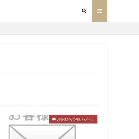
宮崎空港
土産
贈り物
モーク
ビール
レアー
お土産
エリア
美味い
サラダ
トマト
春キャベツ
ハム
燻製
cube
フランク
もも
食べ方
お客様からの嬉しいメール
結婚式
福袋