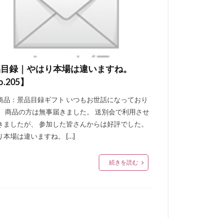
ク
んせい
焼
家きん鶏卵輸出協会
ァレンハム
品目録｜やはり本場は違いますね。
乾燥肉
o.205】
肉
商品：景品目録ギフト いつもお世話になっており
オリーブローフ
。 商品の方は無事届きました。 送別会で利用させ
きましたが、 参加した皆さんからは好評でした。
原材料名
り本場は違いますね。 […]
アルコール
続きを読む
カッティング
ッシャンソーセージ
ライソーセージ
スモーク