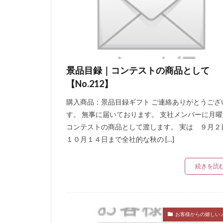
美味しい
BB
みやざき地頭鶏く
手造り鶏ウィンナ
ファーマーソーセ
亜硝酸塩
無
景品目録｜コンテストの商品として
ウインナーソーセ
【No.212】
塩水漬けと
購入商品：景品目録ギフト ご連絡ありがとうござ
カクテルソーセー
す。 無事に届いております。 支社メンバーに月
オックスフォード
コンテストの商品として渡します。 実は ９月２
エクストラソーセ
１０月１４日まで全社的な秋の […]
ゴーターソーセー
続きを読
枝肉
乾塩せ
カナッペ
カ
カルパス
岩
テリーヌ
天
お客様からの嬉しい