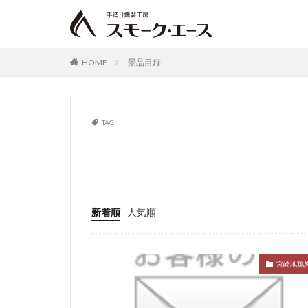
手造りウィンナー
宮崎土産
C
プレゼント
HOME
景品目録
くんせい
ウ
スモーク・エース
スパイシーパスト
TAG
レシピ
酒の
景品目録
マリネ
中華
ソーセージ
クリスマスチキン
みやざき地頭鶏も
新着順
人気順
ひとくちチーズ
フランクフルト
宮崎地鶏
お試し
宮崎
パーティー