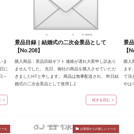
Q
暑中見舞い
バーベキュー
燻製品
せせりガーリックフラン
んせい
みやざき地頭鶏ささみスモーク
和風
飲み会
たまごく
ー
じとっこ
地鶏の炭火焼
宮崎地鶏
連絡
宮崎地鶏炭火
ージ
ヴィールソーセージ
荒挽きソーセージ
荒挽き
アメリカ
添加
アクチニン
合挽き
異物検査
うちもも
ウェストフ
景品目録｜結婚式の二次会景品として
景
ージ
ウィルトシャーベーコン
ウィルトシャーソーセージ
塩せき
【No.208】
【N
塩水注射
エマルジョン
F1
エフ・ワン
鶏もも肉
鶏むね
いま
購入商品：景品目録ギフト 連絡が遅れ大変申し訳あり
購入
ジ
角脂肪
化学調味料
加圧加熱殺菌
ガーリックソーセージ
曜日に
ませんでした。 先日、御社の商品を購入させていただ
ます
ソーセージ
ドメスティックソーセージ
乾燥食肉製品
スペアリブ
日～
きましたHTと申します。 商品は無事配送され、 昨日結
て頂
ージ
黒豚
くん煙
くん煙材
鶏肉
結着剤
結着材料
婚式の二次会景品として使用 […]
やは
ジ
コーチン
香辛料
コッシャサラミ
エタノール
エチル
む
続きを読む
き法
エージドビーフ
熟成
オールスパイス
かしわ
家畜
ナディアンベーコン
加熱殺菌
加熱食肉製品
カバノッシ
ガリ
塩
安定剤
スモークドソーセージ
キャリオンビーフ
ハードド
然ケーシング
うまうまチキンロール
天然色素
特選肉
ドライ
メール
お客様からの嬉しいメール