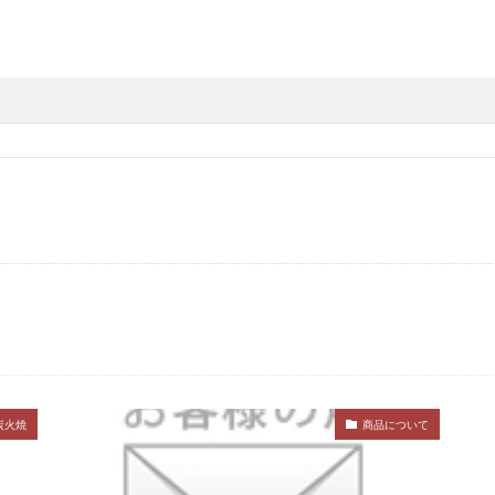
宮崎シャイニングサンズ
鶏せせりガーリックフランク
鶏炭火焼.
UBEチーズ
朝食
お取り寄せ
メルマガ
通販
ギフト
デラックス
地鶏
おつまみ
お酒
みやざき地頭鶏
ももス
ィンナー
ナッツスモークチキンバー
ネット
香草焼
鶏炭火焼
宮崎空港
鶏炭火焼
お取り寄せネット
メディア紹介
パ
ラミビーフ
パストラミビーフ
せせり
炭火焼
鶏せせり香草焼
つまみ
ガーリックフランク
簡単
カプレーゼ
スモークチーズ
風
鶏いぶし手羽
サンドイッチ
スモークベーコン
弁当
地頭鶏
鶏ももくんせい
チーズ燻製
グルメ
敬老の日
生
冷凍
クリスマス
パーティ
みやざき地頭鶏炭火焼
もスモーク
手羽
手羽先
手羽燻製
チーズ
燻製チーズ
一口サイズ
一口チーズ
おいしい
ウインナー
ガーリック
厳選
お試しセット
冬季限定
バレンタイン
甘くない
炭火焼
商品について
地頭鶏
セット
送料無料
景品目録
日本百選
プレミアム
ロースハム
誕生日
ワイン
白ワイン
赤ワイン
父の日