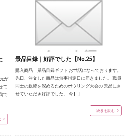
リミング
軟化
乳化剤
熱くん法
熱容量
ノイエンブルガ
羽元
焙焼製品
バイスヴルスト
バウエルンブラートブルスト
発色剤
発色助材
パテ
パプリカ
半解凍
ハンティン
挽き肉
品質表示基準
デボンシャースタイルソーセージ
病原性
シュソーセージ
多糖類
スモークドタン
スモークドチューリンガー
スモークドビーフ
スモークフレーバー
スライサー
スライス
た
景品目録｜好評でした【No.25】
ージ
速成くん煙法
ソフトサラミ
ソフトドライソーセージ
ソ
ズ
ダニッシュビーフアンドポークソーセージ
テール
タン
オ
購入商品：景品目録ギフト お世話になっております。
先日、注文した商品は無事指定日に届きました。 職員
物
たん白質
タンブリング
血合肉
畜産
矮鶏
中温
地元が
同士の親睦を深めるためのボウリング大会の 景品にさ
せて
ツアンポーネ
つなぎ
牛肉
逆性石けん
ふるさとの味読本
せていただき好評でした。 今 […]
鶏で
ー
dancyu
Flash
Sakura
おとなの週末
ささみスモーク
セージ
水分含有量
スコッチビーフソーセージ
ワンタン包み揚げ
続きを読む
ク・エース
柚子こしょう
ショルダーベーコン
日本農林規格
む
空包装機
真空冷却
シンケン
グリーゼ
コンテスト
ブロ
食品衛生法
食品添加物
植物性たん白
お中元
お歳暮