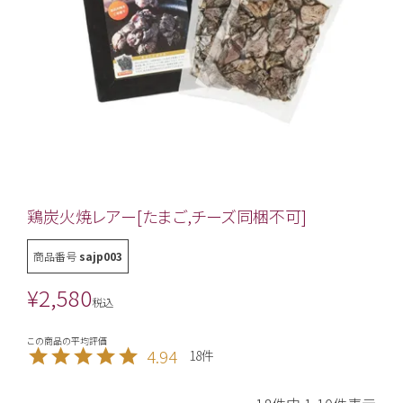
鶏炭火焼レアー[たまご,チーズ同梱不可]
商品番号
sajp003
¥
2,580
税込
4.94
18