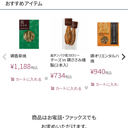
おすすめアイテム
鶏香草焼
高タンパク低カロリー
鶏オリエンタルハーブ
チーズ in 鶏ささみ燻
焼
¥
1,188
製(２本入）
税込
¥
940
¥
734
税込
税込
カートに入れる
カートに入れる
カートに入れる
商品はお電話・ファックスでも
お求めいただけます。