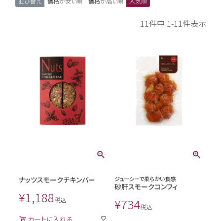
並び替え
価格が安い順
価格が高い順
人気順
11
件中
1
-
11
件表示
ナッツスモークチキンバー
ジューシーで柔らかい食感
砂肝スモークコンフィ
¥
1,188
税込
¥
734
税込
カートに入れる