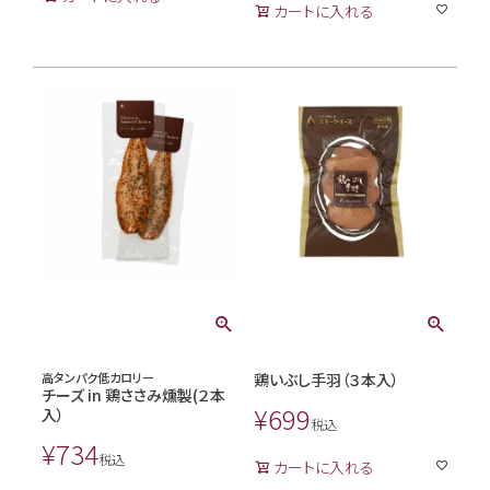
カートに入れる
高タンパク低カロリー
鶏いぶし手羽（３本入）
チーズ in 鶏ささみ燻製(２本
¥
699
入）
税込
¥
734
税込
カートに入れる