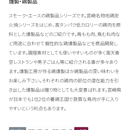
燻製・鶏製品
スモーク・エースの鶏製品シリーズです。宮崎名物地鶏炭
火焼シリーズをはじめ、高タンパク低カロリーの鶏肉を原
料とした燻製品などのご紹介です。鳥もも肉、鳥むね肉な
ど用途に合わせて個性的な鶏燻製品などを商品開発し
ています。調理素材としても使いやすいものが多く満天青
空レストランや男子ごはん等に紹介される事が多々あり
ます。燻製工房が作る鶏燻製ほか鶏製品の深い味わいを
お楽しみ下さい。それぞれの鶏肉の部位の潜在能力を引
き出した燻製品は贈り物としても大変喜ばれます。宮崎県
が日本でも1位2位の養鶏王国で良質な鳥肉が手に入り
やすいという利点もあります。