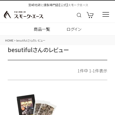
宮崎地鶏と燻製専門店【公式】スモークエース
商品一覧
ログイン
HOME
besutifulさんのレビュー
besutifulさんのレビュー
1
件中
1
-
1
件表示