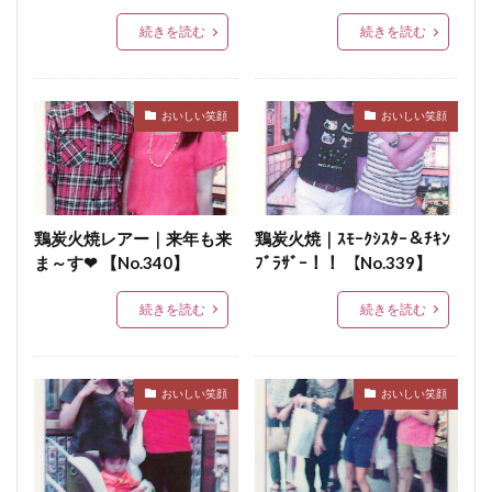
続きを読む
続きを読む
おいしい笑顔
おいしい笑顔
鶏炭火焼レアー｜来年も来
鶏炭火焼｜ｽﾓｰｸｼｽﾀｰ＆ﾁｷﾝ
ま～す❤ 【No.340】
ﾌﾞﾗｻﾞｰ！！ 【No.339】
続きを読む
続きを読む
おいしい笑顔
おいしい笑顔