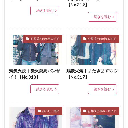
【No.319】
続きを読む
続きを読む
お客様とのポラロイド
お客様とのポラロイド
鶏炭火焼｜炭火焼鳥バンザ
鶏炭火焼｜またきます♡♡
イ！【No.318】
【No.317】
続きを読む
続きを読む
おいしい笑顔
お客様とのポラロイド