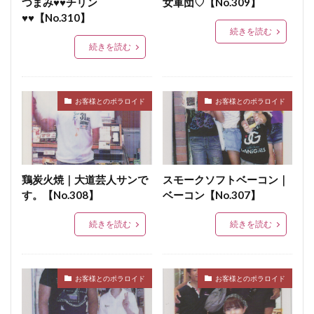
つまみ♥♥チリン
女軍団♡【No.309】
♥♥【No.310】
続きを読む
続きを読む
お客様とのポラロイド
お客様とのポラロイド
鶏炭火焼｜大道芸人サンで
スモークソフトベーコン｜
す。【No.308】
ベーコン【No.307】
続きを読む
続きを読む
お客様とのポラロイド
お客様とのポラロイド