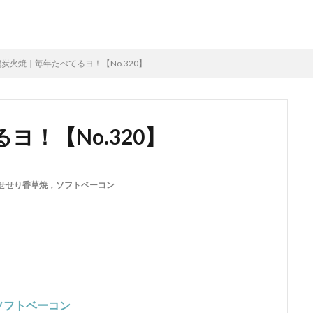
鶏炭火焼｜毎年たべてるヨ！【No.320】
ヨ！【No.320】
せせり香草焼，ソフトベーコン
ソフトベーコン