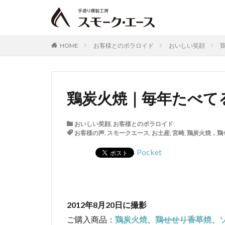
HOME
お客様とのポラロイド
おいしい笑顔
鶏炭火焼｜毎年たべてる
おいしい笑顔
,
お客様とのポラロイド
お客様の声
,
スモークエース
,
お土産
,
宮崎
,
鶏炭火焼，鶏
Pocket
2012年8月20日に撮影
ご購入商品：
鶏炭火焼
、
鶏せせり香草焼
、