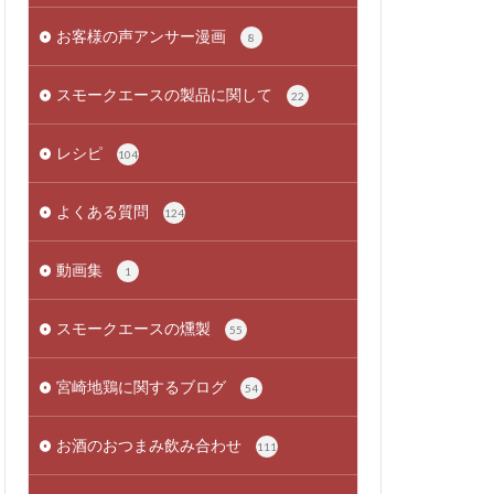
お客様の声アンサー漫画
8
スモークエースの製品に関して
22
レシピ
104
よくある質問
124
動画集
1
スモークエースの燻製
55
宮崎地鶏に関するブログ
54
お酒のおつまみ飲み合わせ
111