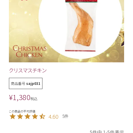
クリスマスチキン
商品番号
sajp031
¥
1,380
税込
4.60
5
5
件中
1
-
5
件表示