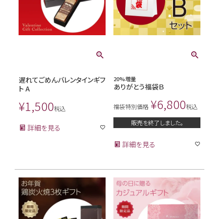
遅れてごめんバレンタインギフ
20%増量
ありがとう福袋Ｂ
ト A
¥
6,800
¥
1,500
福袋特別価格
税込
税込
販売を終了しました。
詳細を見る
詳細を見る