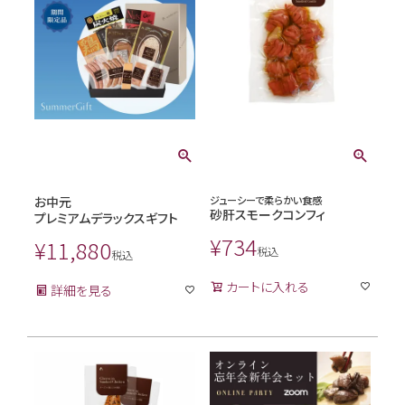
お中元
ジューシーで柔らかい食感
砂肝スモークコンフィ
プレミアムデラックスギフト
¥
734
¥
11,880
税込
税込
カートに入れる
詳細を見る