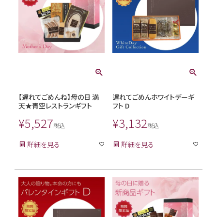
【遅れてごめんね】母の日 満
遅れてごめんホワイトデーギ
天★青空レストランギフト
フト D
¥
5,527
¥
3,132
税込
税込
詳細を見る
詳細を見る