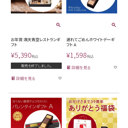
お年賀 満天青空レストランギ
遅れてごめんホワイトデーギ
フト
フト A
¥
5,390
¥
1,598
税込
税込
販売を終了しました。
詳細を見る
詳細を見る