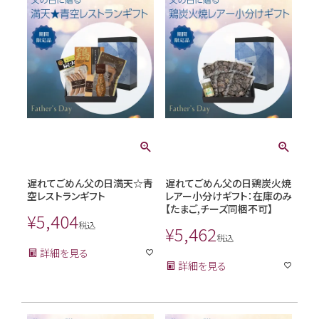
遅れてごめん父の日満天☆青
遅れてごめん父の日鶏炭火焼
空レストランギフト
レアー小分けギフト：在庫のみ
【たまご,チーズ同梱不可】
¥
5,404
税込
¥
5,462
税込
詳細を見る
詳細を見る