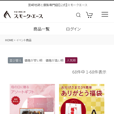
宮崎地鶏と燻製専門店【公式】スモークエース
商品一覧
ログイン
HOME
イベント商品
並び替え
価格が安い順
価格が高い順
人気順
68
件中
1
-
68
件表示