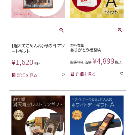
【遅れてごめんね】母の日 アソ
20%増量
ありがとう福袋Ａ
ートギフト
¥
4,899
¥
1,620
福袋特別価格
税込
税込
詳細を見る
詳細を見る