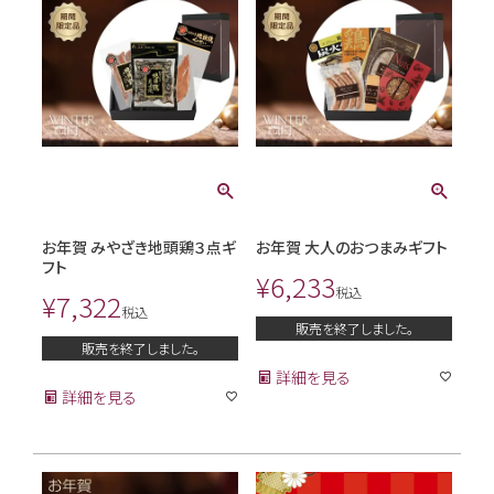
お年賀 みやざき地頭鶏３点ギ
お年賀 大人のおつまみギフト
フト
¥
6,233
税込
¥
7,322
税込
販売を終了しました。
販売を終了しました。
詳細を見る
詳細を見る