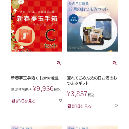
新春夢玉手箱 C ［20%増量］
遅れてごめん父の日お酒のお
つまみギフト
¥
9,936
福袋特別価格
税込
¥
3,837
税込
詳細を見る
詳細を見る