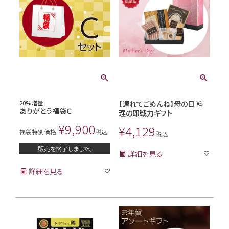
20%増量
【遅れてごめんね】母の日 料
ありがとう福袋Ｃ
理の即戦力ギフト
¥
9,900
¥
4,129
福袋特別価格
税込
税込
販売を終了しました。
詳細を見る
詳細を見る