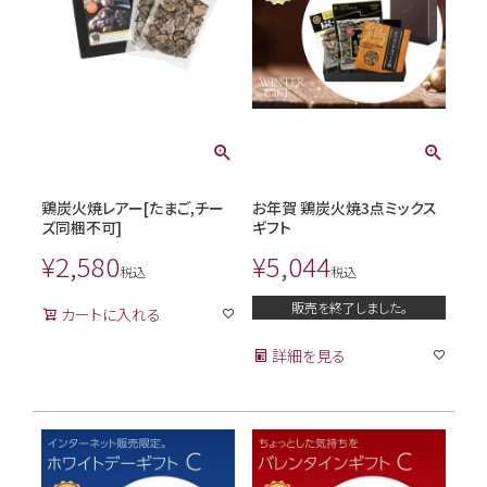
鶏炭火焼レアー[たまご,チー
お年賀 鶏炭火焼3点ミックス
ズ同梱不可]
ギフト
¥
2,580
¥
5,044
税込
税込
販売を終了しました。
カートに入れる
詳細を見る