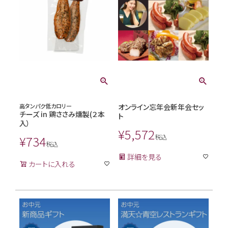
高タンパク低カロリー
オンライン忘年会新年会セッ
チーズ in 鶏ささみ燻製(２本
ト
入）
¥
5,572
¥
734
税込
税込
詳細を見る
カートに入れる