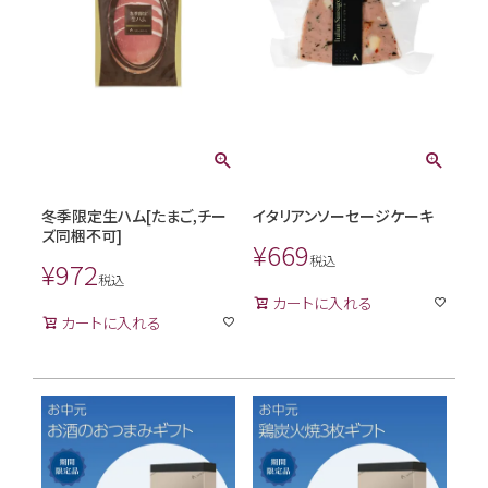
冬季限定生ハム[たまご,チー
イタリアンソーセージケーキ
ズ同梱不可]
¥
669
税込
¥
972
税込
カートに入れる
カートに入れる