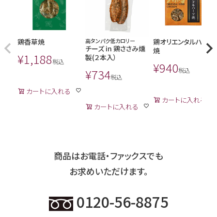
鶏香草焼
高タンパク低カロリー
鶏オリエンタルハーブ
チーズ in 鶏ささみ燻
焼
¥
1,188
製(２本入）
税込
¥
940
¥
734
税込
税込
カートに入れる
カートに入れる
カートに入れる
商品はお電話・ファックスでも
お求めいただけます。
0120-56-8875