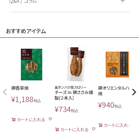
Q&A / コラム
おすすめアイテム
鶏香草焼
高タンパク低カロリー
鶏オリエンタルハーブ
チーズ in 鶏ささみ燻
焼
¥
1,188
製(２本入）
税込
¥
940
¥
734
税込
税込
カートに入れる
カートに入れる
カートに入れる