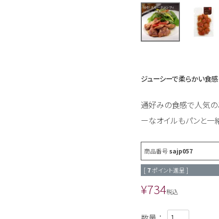
ジューシーで柔らかい食感
通好みの食感で人気の
ーなオイルもパンと一
商品番号
sajp057
[
7
ポイント進呈 ]
¥
734
税込