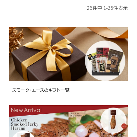
26
件中
1
-
26
件表示
スモーク･エースのギフト一覧