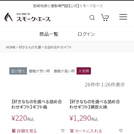
宮崎地鶏と燻製専門店【公式】スモークエース
商品一覧
ログイン
HOME
好きなものを選べる詰め合わせギフト
並び替え
価格が安い順
価格が高い順
人気順
26
件中
1
-
26
件表示
【好きなものを選べる詰め合
【好きなものを選べる詰め合
わせギフト】ギフト箱
わせギフト】鶏炭火焼
¥
220
¥
1,290
税込
税込
詳細を見る
カートに入れる