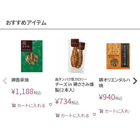
おすすめアイテム
鶏香草焼
高タンパク低カロリー
鶏オリエンタルハーブ
チーズ in 鶏ささみ燻
焼
¥
1,188
製(２本入）
税込
¥
940
¥
734
税込
税込
カートに入れる
カートに入れる
カートに入れる