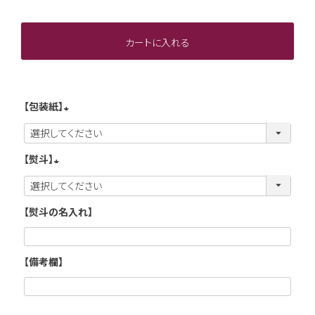
カートに入れる
【包装紙】
(
必
【熨斗】
須
(
)
必
【熨斗の名入れ】
須
)
【備考欄】