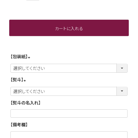
カートに入れる
【包装紙】
(
必
【熨斗】
須
(
)
必
【熨斗の名入れ】
須
)
【備考欄】