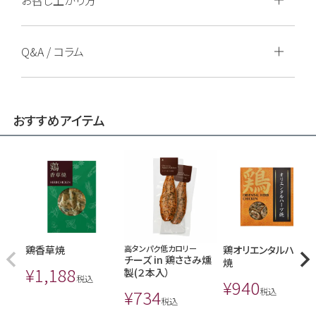
Q&A / コラム
おすすめアイテム
鶏香草焼
高タンパク低カロリー
鶏オリエンタルハーブ
チーズ in 鶏ささみ燻
焼
¥
1,188
製(２本入）
税込
¥
940
¥
734
税込
税込