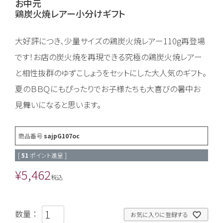
お中元
鶏炭火焼レアー小分けギフト
大好評につき、少量サイズの鶏炭火焼レアー110g再登場
です！お店の炭火焼を再現できる究極の鶏炭火焼レアー
と相性抜群のゆずこしょうをセットにした大人気のギフト。
夏のＢＢＱにもぴったりでお子様たちも大喜びの暑中お
見舞いになると思います。
商品番号
sajpG107oc
[
51
ポイント進呈 ]
¥
5,462
税込
お気に入りに登録する