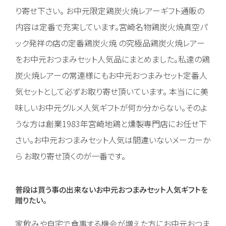
り寄せ下さい。 お中元限定鶏炭火焼レアーギフト通販の
内容は定番で充実しています。宮崎名物鶏炭火焼真空パ
ック発祥の店の定番鶏炭火焼 の究極品鶏炭火焼レアー
をお中元おつまみセット人気品にまとめました。私達の鶏
炭火焼レアーの常連様にもお中元おつまみセット定番人
気セットとして必ずお取り寄せ頂いています。 本当にに美
味しいお中元グルメ人気ギフトが何か分からない。そのよ
うな方は創業1983年宮崎地鶏と燻製専門店にお任せ下
さい。お中元おつまみセット人気は間違いないメーカーか
ら お取り寄せ頂くのが一番です。
普段は買う事の出来ないお中元おつまみセット人気ギフトを
贈りたい。
家飲みや自宅で食事する機会が増えた方にお中元おつま