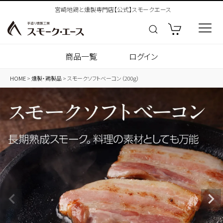
宮崎地鶏と燻製専門店【公式】スモークエース
商品一覧
ログイン
HOME
燻製・鶏製品
スモークソフトベーコン（200g）