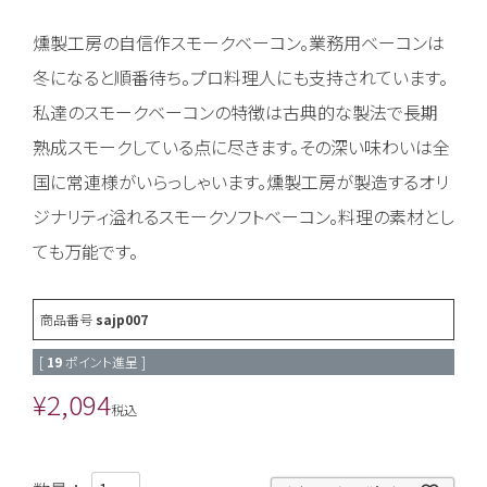
燻製工房の自信作スモークベーコン。業務用ベーコンは
冬になると順番待ち。プロ料理人にも支持されています。
私達のスモークベーコンの特徴は古典的な製法で長期
熟成スモークしている点に尽きます。その深い味わいは全
国に常連様がいらっしゃいます。燻製工房が製造するオリ
ジナリティ溢れるスモークソフトベーコン。料理の素材とし
ても万能です。
商品番号
sajp007
[
19
ポイント進呈 ]
¥
2,094
税込