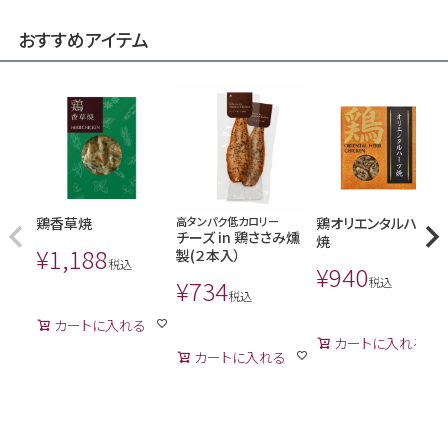
おすすめアイテム
鶏香草焼
高タンパク低カロリー
鶏オリエンタルハーブ
チーズ in 鶏ささみ燻
焼
¥
1,188
製(２本入）
税込
¥
940
¥
734
税込
税込
カートに入れる
カートに入れる
カートに入れる