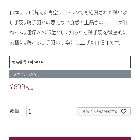
日本テレビ満天☆青空レストランでも絶賛された鶏いぶ
し手羽。鶏手羽とは思えない食感と上品さはスモーク和
風ハム。通好みの部位として知られる鶏手羽を徹底的に
究極に。鶏いぶし手羽は丁寧に仕上げた自信作です。
商品番号
sajp014
[
6
ポイント進呈 ]
¥
699
税込
お気に入りに登録する