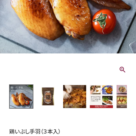
鶏いぶし手羽（３本入）