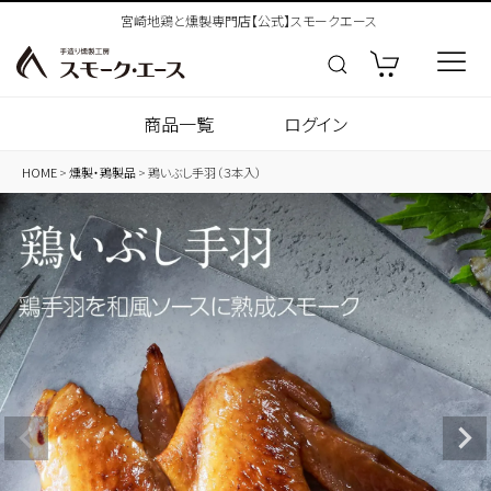
宮崎地鶏と燻製専門店【公式】スモークエース
商品一覧
ログイン
HOME
燻製・鶏製品
鶏いぶし手羽（３本入）