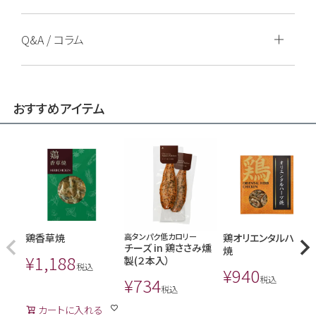
Q&A / コラム
おすすめアイテム
鶏香草焼
高タンパク低カロリー
鶏オリエンタルハーブ
チーズ in 鶏ささみ燻
焼
¥
1,188
製(２本入）
税込
¥
940
¥
734
税込
税込
カートに入れる