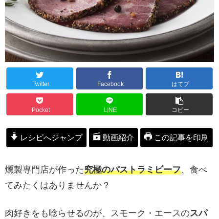
Twitter
Facebook
はてブ
Pocket
LINE
コピー
レシピへジャンプ
動画紹介
この記事を印刷
燻製専門店が作った
究極のパストラミビーフ
、食べ
てみたくはありませんか？
肉好きをも唸らせるのが、スモーク・エースの
スパ