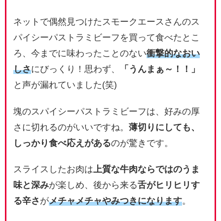
ネットで偶然見つけたスモークエースさんのス
パイシーパストラミビーフを買って食べたとこ
ろ、今までに味わったことのない
衝撃的なおい
しさ
にびっくり！思わず、
「うんまぁ～！！」
と声が漏れていました(笑)
塊のスパイシーパストラミビーフは、好みの厚
さに切れるのがいいですね。
薄切りにしても、
しっかり食べ応えがある
のが驚きです。
スライスしたお肉は
上質な牛肉ならではのうま
味と深み
が楽しめ、後から来る
舌がヒリヒリす
る辛さ
が
メチャメチャやみつきになります
。