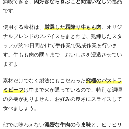
満喫できる、
肉好きなら喜ぶこと間違いなし
の逸品
です。
使用する素材は、
厳選した霜降り牛もも肉
。オリジ
ナルブレンドのスパイスをまとわせ、熟練したスタ
ッフが約10日間かけて手作業で熟成作業を行いま
す。牛もも肉の隅々まで、おいしさを浸透させてい
ますよ。
素材だけでなく製法にもこだわった
究極のパストラ
ミビーフ
は中まで火が通っているので、特別な調理
の必要がありません。お好みの厚さにスライスして
食べましょう。
他では味わえない
濃密な牛肉のうま味
と、ヒリヒリ