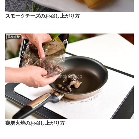
スモークチーズのお召し上がり方
鶏炭火焼
鶏炭火焼のお召し上がり方