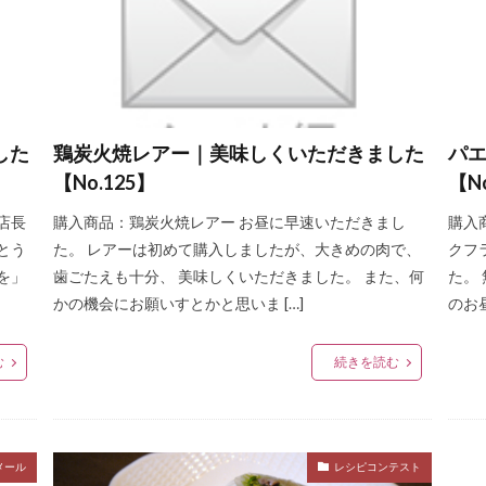
した
鶏炭火焼レアー｜美味しくいただきました
パ
【No.125】
【N
店長
購入商品：鶏炭火焼レアー お昼に早速いただきまし
購入
とう
た。 レアーは初めて購入しましたが、大きめの肉で、
クフ
を」
歯ごたえも十分、 美味しくいただきました。 また、何
た。
かの機会にお願いすとかと思いま […]
のお
む
続きを読む
メール
レシピコンテスト