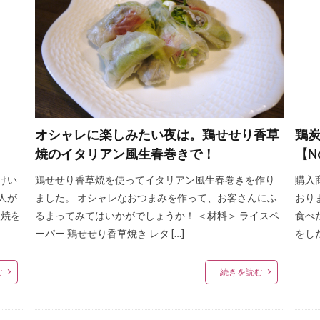
オシャレに楽しみたい夜は。鶏せせり香草
鶏
焼のイタリアン風生春巻きで！
【N
けい
鶏せせり香草焼を使ってイタリアン風生春巻きを作り
購入
人が
ました。 オシャレなおつまみを作って、お客さんにふ
おり
火焼を
るまってみてはいかがでしょうか！ ＜材料＞ ライスペ
食べ
ーパー 鶏せせり香草焼き レタ […]
をした
む
続きを読む