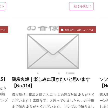
む
続きを読む
メール
お客様からの嬉しいメール
5】
鶏炭火焼｜楽しみに頂きたいと思います
ソ
【No.114】
【N
がとう
到着
購入商品：鶏炭火焼 こんにちは 迅速な対応 ありがとう
購入
サンプ
ございます！ 素敵な字！と思っていましたら 、お手紙
ーン
まで頂き ありがとうございます。 サンプルで頂きまし
しま