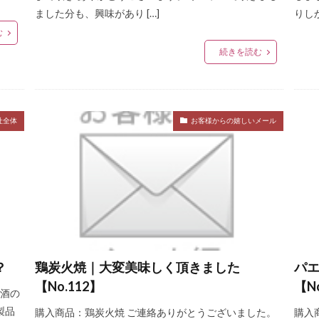
ました分も、興味があり […]
りしか
む
続きを読む
社全体
お客様からの嬉しいメール
？
鶏炭火焼｜大変美味しく頂きました
パ
【No.112】
【N
お酒の
製品
購入商品：鶏炭火焼 ご連絡ありがとうございました。
購入