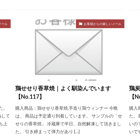
メール
お客様からの嬉しいメール
鶏せせり香草焼｜よく馴染んでいます
鶏
【No.117】
【N
た。
購入商品：鶏せせり香草焼,手造り鶏ウィンナー 今晩
購入
熱して
は、 商品は予定通り到着しています。 サンプルの「せ
た。
ち上
せりの香草焼」 冷蔵庫で半日、自然解凍して頂きまし
いの
た。 引き締まって弾力があり […]
いです