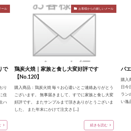
メール
お客様からの嬉しいメール
りで
鶏炭火焼｜家族と食し大変好評です
パエ
【No.120】
購入
日今
おり
購入商品：鶏炭火焼 毎々お心遣いとご連絡ありがとう
ラン
に住
ございます。 無事届きまして、すでに家族と食し大変
い逸品
生ハ
好評です。 またサンプルまで頂きありがとうございま
した、 また年末にかけて注文さ […]
む
続きを読む