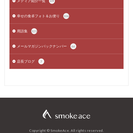
メディア紹介一覧
69
幸せの食卓フォト＆お便り
106
用語集
321
メールマガジンバックナンバー
66
店長ブログ
7
Copyright © SmokeAce. All rights reserved.