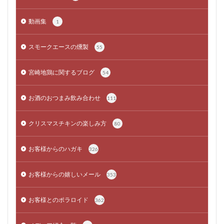
動画集
1
スモークエースの燻製
55
宮崎地鶏に関するブログ
54
お酒のおつまみ飲み合わせ
111
クリスマスチキンの楽しみ方
80
お客様からのハガキ
326
お客様からの嬉しいメール
353
お客様とのポラロイド
362