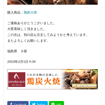
カントリースタイル
酸化
サマーソーセージ
食塩
充填機
食中毒
食肉衛生
購入商品：
鶏炭火焼
食肉加工品
食肉食鳥処理加工業
焼き加減
ご連絡ありがとうございました。
ボジョレー
ウォータリーポーク
カッター
大変美味しく頂きました。
サイレントカッター
くん煙室
くん煙発生機
この次は、別の品も注文してみようかと考えています。
殺菌釜
殺菌灯
ショートホーン
またよろしくお願いします。
グリーンリング
ジャージー
若齢肥育
しゃも
福島県 Ｓ様
軍鶏
ジャンボン・ブラン・ドゥ・パリ
シューソーセージ
充填
2010年2月1日 9:34
シュバルツベルダーブラスト
シュペックブルスト
ショートカットハム
ショートプレート
鶏炭火焼レア－
スモークソフトベーコン
ボジョレーセット
鶏ガーリックフランク
検索