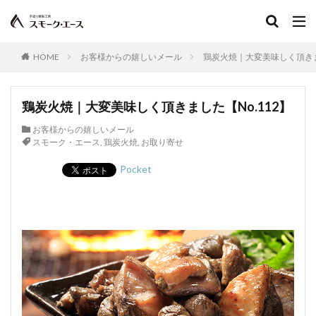
宮崎地頭鶏ももスモーク
真空パック
イタリアンサラミ
パスタ
TokyoWalker
お問合せ
イタリアンフレッシュポークソーセージ
HOME
お客様からの嬉しいメール
鶏炭火焼｜大変美味しく頂きまし
うま味
フジテレビスーパーニュース
ハガキ
ポラロイド
レビュー
消毒
賞味期間
鶏炭火焼｜大変美味しく頂きました【No.112】
官能検査
クリーンパック
三枚肉
残留農薬
お客様からの嬉しいメール
シーズニング
塩づけ
塩抜き
湿塩せき法
スモーク・エース
,
鶏炭火焼
,
お取り寄せ
湿度
子豚
魚肉ソーセージ
Pocket
クックドソーセージ
クックドハム
クノブラウソーセージ
クラコウソーセージ
無菌包装
サワーハム
グルタミン酸ナトリウム
グルテン
コラーゲン
混合ソーセージ
混合プレスハム
コンビーフ
細菌性食中毒
サイドベーコン
在来種
採卵鶏
サウザンホットソーセージ
殺菌
薩摩鶏