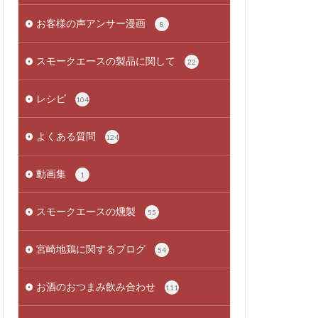
お客様の声アンサー漫画
8
スモークエースの製品に関して
22
レシピ
104
よくある質問
124
動画集
1
スモークエースの燻製
55
宮崎地鶏に関するブログ
54
お酒のおつまみ飲み合わせ
111