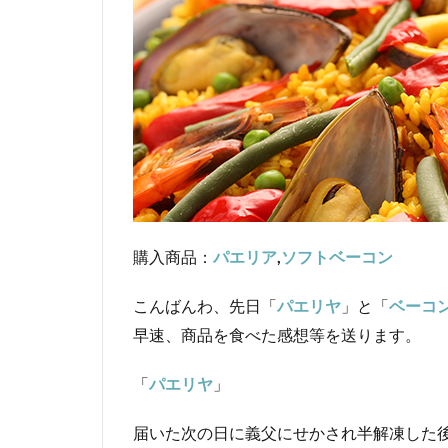
購入商品：
パエリア
,
ソフトベーコン
こんばんわ、先日「
パエリヤ
」と「
ベーコ
早速、商品を食べた感想等を送ります。
「
パエリヤ
」
届いた次の日に義父にせかされ半解凍した