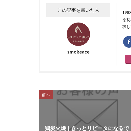
この記事を書いた人
19
を初
求し
smokeace
前へ
鶏炭火焼｜きっとリピータになるで