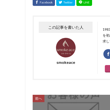
この記事を書いた人
19
を初
求し
smokeace
前へ