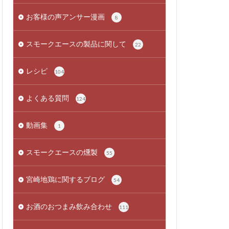
お客様の声アンサー漫画
8
スモークエースの製品に関して
22
レシピ
104
よくある質問
124
動画集
1
スモークエースの燻製
55
宮崎地鶏に関するブログ
54
お酒のおつまみ飲み合わせ
111