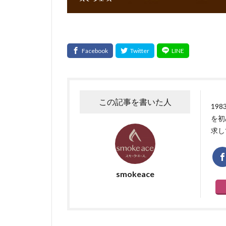
この記事を書いた人
19
を初
求し
smokeace