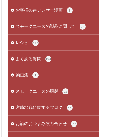
お客様の声アンサー漫画
8
スモークエースの製品に関して
22
レシピ
104
よくある質問
124
動画集
1
スモークエースの燻製
55
宮崎地鶏に関するブログ
54
お酒のおつまみ飲み合わせ
111