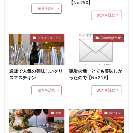
セミドライソーセージ
速成くん煙法
ソフトサラミ
【No.250】
続きを読む
ソフトドライソーセージ
ソルビン酸
続きを読む
ダッチヘッドチーズ
ダニッシュビーフアンドポークソーセージ
テール
タン
オリーブオイル
健康
炭水化物
クリスマスチキン
宮崎地鶏炭火焼
たん白質
タンブリング
血合肉
畜産
矮鶏
中温菌
調味料
チョップドハム
ツアンポーネ
つなぎ
牛肉
逆性石けん
通販で人気の美味しいクリ
鶏炭火焼｜とても美味しか
ふるさとの味読本
手造り鶏ウインナー
dancyu
スマスチキン
ったので【No.319】
Flash
Sakura
おとなの週末
ささみスモーク
続きを読む
続きを読む
人工ケーシング
スイスクラブソーセージ
水分含有量
スコッチビーフソーセージ
ワンタン包み揚げ
ごきげんテレビ
焼酎
赤ワイン
お客様の声スモーク・エース
柚子こしょう
ショルダーベーコン
日本農林規格
ジルツブルスト