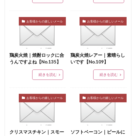
グリーンリング
ジャージー
若齢肥育
しゃも
軍鶏
ジャンボン・ブラン・ドゥ・パリ
シューソーセージ
充填
お客様からの嬉しいメール
お客様からの嬉しいメール
シュバルツベルダーブラスト
シュペックブルスト
ショートカットハム
ショートプレート
鶏炭火焼レア－
スモークソフトベーコン
鶏炭火焼｜焼酎ロックに合
鶏炭火焼レアー｜素晴らし
ボジョレーセット
鶏ガーリックフランク
うんですよね【No.135】
いです【No.109】
続きを読む
続きを読む
検索
お客様からの嬉しいメール
お客様からの嬉しいメール
クリスマスチキン｜スモー
ソフトベーコン｜ビールに