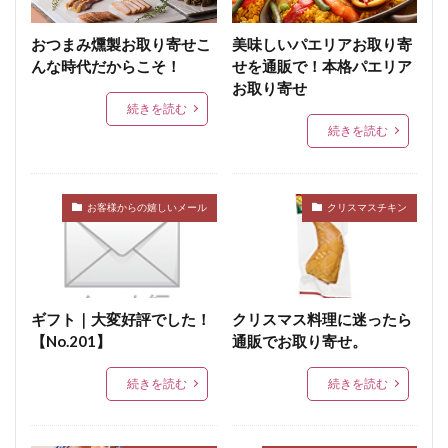
真空包装
真空包装機
真空冷却
シンケン
グリーゼ
コンテスト
ブログ
食品衛生管理者
おつまみ燻製お取り寄せこ
美味しいパエリアお取り寄
んな時代だからこそ！
せを通販で！本格パエリア
食品衛生法
食品添加物
植物性たん白
お中元
お取り寄せ
お歳暮
すじ
JAS規格
正肉
続きを読む
monoマガジン
くいしんぼ倶楽部
イタリアン
続きを読む
春巻き
キッシュ
レシピ，キャロットライス
大雨
大雪
遅延
同梱
追加
複数
お客様からの嬉しいメール
クリスマスチキン
Tanto
サンドウィッチ
おはよう奥さん
宮崎名物
ABCマガジン
せせり香草焼
宮崎地頭鶏ももスモーク
真空パック
イタリアンサラミ
パスタ
TokyoWalker
ギフト｜大変好評でした！
クリスマス料理に迷ったら
お問合せ
イタリアンフレッシュポークソーセージ
【No.201】
通販でお取り寄せ。
うま味
フジテレビスーパーニュース
ハガキ
続きを読む
続きを読む
ポラロイド
レビュー
消毒
賞味期間
官能検査
クリーンパック
三枚肉
残留農薬