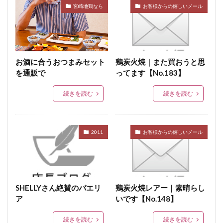
シーズニング
塩づけ
塩抜き
湿塩せき法
宮崎地鶏なら
お客様からの嬉しいメール
湿度
子豚
魚肉ソーセージ
クックドソーセージ
クックドハム
クノブラウソーセージ
クラコウソーセージ
お酒に合うおつまみセット
鶏炭火焼｜また買おうと思
無菌包装
サワーハム
グルタミン酸ナトリウム
を通販で
ってます【No.183】
グルテン
コラーゲン
混合ソーセージ
続きを読む
続きを読む
混合プレスハム
コンビーフ
細菌性食中毒
サイドベーコン
在来種
採卵鶏
サウザンホットソーセージ
殺菌
薩摩鶏
2011
お客様からの嬉しいメール
カントリースタイル
酸化
サマーソーセージ
食塩
充填機
食中毒
食肉衛生
食肉加工品
食肉食鳥処理加工業
焼き加減
ボジョレー
ウォータリーポーク
カッター
SHELLYさん絶賛のパエリ
鶏炭火焼レアー｜素晴らし
ア
いです【No.148】
サイレントカッター
くん煙室
くん煙発生機
殺菌釜
殺菌灯
ショートホーン
続きを読む
続きを読む