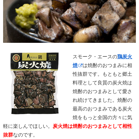
スモーク・エースの
鶏炭火
焼
は焼酎のおつまみに相
性抜群です。もともと郷土
料理として良質の炭火焼は
焼酎のおつまみとして愛さ
れ続けてきました。焼酎の
最高のおつまみである炭火
焼をもっと全国の方々に気
軽に楽しんでほしい。
炭火焼は焼酎のおつまみとして相性
抜群
なのです。