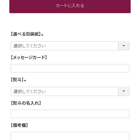
カートに入れる
【選べる包装紙】
(
必
【メッセージカード】
須
)
【熨斗】
(
必
【熨斗の名入れ】
須
)
【備考欄】