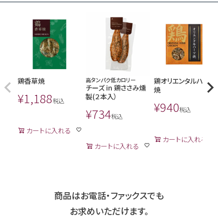
鶏香草焼
高タンパク低カロリー
鶏オリエンタルハーブ
チーズ in 鶏ささみ燻
焼
¥
1,188
製(２本入）
税込
¥
940
¥
734
税込
税込
カートに入れる
カートに入れる
カートに入れる
商品はお電話・ファックスでも
お求めいただけます。