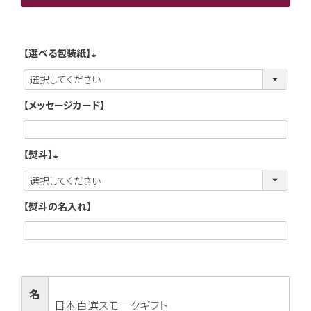
【選べる包装紙】
(
必
【メッセージカード】
須
)
【熨斗】
(
必
【熨斗の名入れ】
須
)
名
日本百選スモークギフト