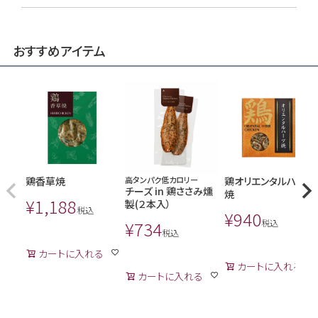
おすすめアイテム
鶏香草焼
高タンパク低カロリー
鶏オリエンタルハーブ
チーズ in 鶏ささみ燻
焼
¥
1,188
製(２本入）
税込
¥
940
¥
734
税込
税込
カートに入れる
カートに入れる
カートに入れる