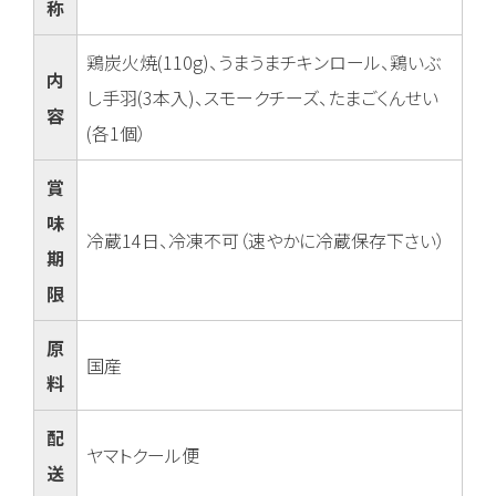
称
鶏炭火焼(110g)、うまうまチキンロール、鶏いぶ
内
し手羽(3本入)、スモークチーズ、たまごくんせい
容
(各1個）
賞
味
冷蔵14日、冷凍不可（速やかに冷蔵保存下さい）
期
限
原
国産
料
配
ヤマトクール便
送