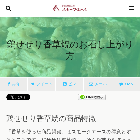
鶏せせり香草焼のお召し上がり
方
共有
ツイート
ピン
メール
SMS
鶏せせり香草焼の商品特徴
「香草を使った商品開発」はスモークエースの得意とす
るところです。鶏せせり香草焼も、そんな技術をぎゅっ