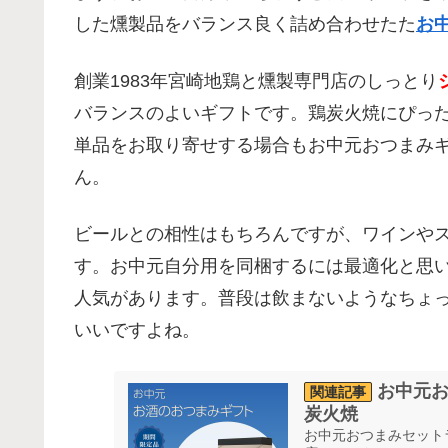
した燻製品をバランス良く詰め合わせたた
お
創業1983年宮崎地鶏と燻製専門店のしっとり
バランスのよいギフトです。鶏炭火焼にぴっ
単品をお取り寄せする場合もお中元おつまみ
ん。
ビールとの相性はもちろんですが、ワインや
す。お中元自分用を同梱するには最適化と思
人気があります。普段は飲まないようなちょ
いいですよね。
お中元
炭火焼
お中元おつまみセット