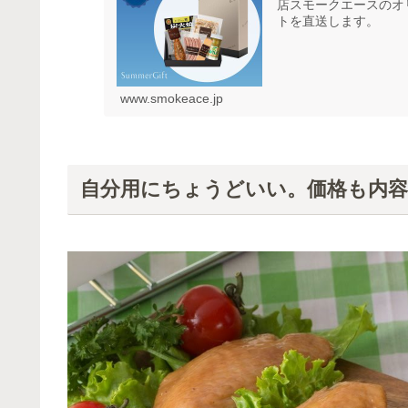
店スモークエースのオ
トを直送します。
www.smokeace.jp
自分用にちょうどいい。価格も内