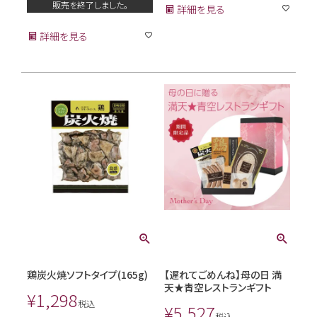
販売を終了しました。
詳細を見る
詳細を見る
鶏炭火焼ソフトタイプ(165g)
【遅れてごめんね】母の日 満
天★青空レストランギフト
¥
1,298
税込
¥
5,527
税込