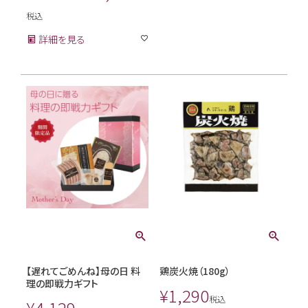
税込
詳細を見る
【遅れてごめんね】母の日 料
鶏炭火焼（180g）
理の即戦力ギフト
¥
1,290
税込
¥
4,129