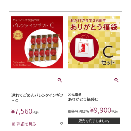
遅れてごめんバレンタインギフ
20%増量
ありがとう福袋Ｃ
ト C
¥
9,900
¥
7,560
福袋特別価格
税込
税込
販売を終了しました。
詳細を見る