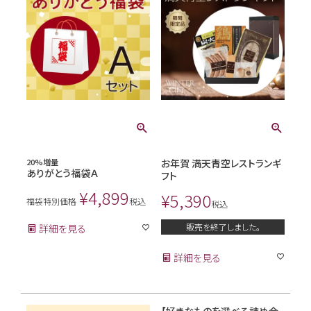
20%増量
お年賀 満天青空レストランギ
ありがとう福袋Ａ
フト
¥
4,899
¥
5,390
福袋特別価格
税込
税込
販売を終了しました。
詳細を見る
詳細を見る
【好きなものを選べる詰め合