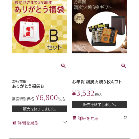
20%増量
お年賀 鶏炭火焼３枚ギフト
ありがとう福袋Ｂ
¥
3,532
¥
6,800
税込
福袋特別価格
税込
販売を終了しました。
販売を終了しました。
詳細を見る
詳細を見る