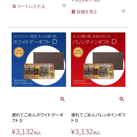
カートに入れる
詳細を見る
遅れてごめんホワイトデーギ
遅れてごめんバレンタインギフ
フト D
ト D
¥
3,132
¥
3,132
税込
税込