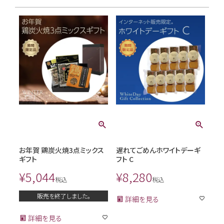
お年賀 鶏炭火焼3点ミックス
遅れてごめんホワイトデーギ
ギフト
フト C
¥
5,044
¥
8,280
税込
税込
販売を終了しました。
詳細を見る
詳細を見る