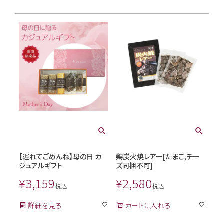
【遅れてごめんね】母の日 カ
鶏炭火焼レアー[たまご,チー
ジュアルギフト
ズ同梱不可]
¥
3,159
¥
2,580
税込
税込
詳細を見る
カートに入れる