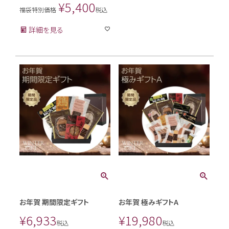
¥
5,400
福袋特別価格
税込
詳細を見る
お年賀 期間限定ギフト
お年賀 極みギフトA
¥
6,933
¥
19,980
税込
税込