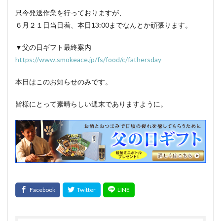
手羽元
焙焼製品
バイスヴルスト
只今発送作業を行っておりますが、
バウエルンブラートブルスト
発酵
発酵ソーセージ
６月２１日当日着、本日13:00までなんとか頑張ります。
発色剤
発色助材
パテ
パプリカ
半解凍
▼父の日ギフト最終案内
ハンティングソーセージ
非加熱食肉製品
挽き肉
https://www.smokeace.jp/fs/food/c/fathersday
品質表示基準
デボンシャースタイルソーセージ
病原性大腸菌
スモークドダニッシュソーセージ
本日はこのお知らせのみです。
多糖類
スモークドタン
スモークドチューリンガー
皆様にとって素晴らしい週末でありますように。
スモークドハム
スモークドビーフ
スモークフレーバー
スライサー
スライス
セミドライソーセージ
速成くん煙法
ソフトサラミ
ソフトドライソーセージ
ソルビン酸
ダッチヘッドチーズ
ダニッシュビーフアンドポークソーセージ
テール
タン
オリーブオイル
健康
炭水化物
たん白質
タンブリング
血合肉
畜産