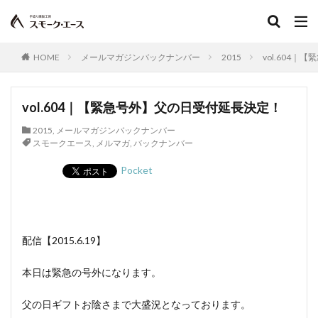
スペアリブ
エクストラソーセージ
黒豚
くん煙
くん煙材
鶏肉
結着剤
結着材料
原材料名
ゴーターソーセージ
コーチン
HOME
メールマガジンバックナンバー
2015
vol.604
香辛料
コッシャサラミ
エタノール
エチルアルコール
枝肉
乾塩せき法
vol.604｜【緊急号外】父の日受付延長決定！
エージドビーフ
熟成
オールスパイス
かしわ
2015
,
メールマガジンバックナンバー
家畜
カッティング
カナッペ
スモークエース
,
メルマガ
,
バックナンバー
カナディアンベーコン
加熱殺菌
加熱食肉製品
Pocket
カバノッシ
ガリッシャンソーセージ
カルパス
岩塩
安定剤
スモークドソーセージ
キャリオンビーフ
ハードドライソーセージ
配信【2015.6.19】
テリーヌ
天然ケーシング
うまうまチキンロール
天然色素
特選肉
ドライスモーク
ドリップ
本日は緊急の号外になります。
トリミング
軟化
乳化剤
熱くん法
父の日ギフトお陰さまで大盛況となっております。
熱容量
ノイエンブルガーブルスト
焙くん法