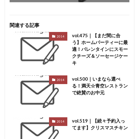
混合プレスハム
コンビーフ
細菌性食中毒
サイドベーコン
在来種
採卵鶏
サウザンホットソーセージ
殺菌
薩摩鶏
関連する記事
カントリースタイル
酸化
サマーソーセージ
vol.475｜【まだ間に合
2014
う】ホームパーティーに最
食塩
充填機
食中毒
食肉衛生
適！バレンタインにスモー
食肉加工品
食肉食鳥処理加工業
焼き加減
クチーズ＆ソーセージケー
ボジョレー
ウォータリーポーク
カッター
キ
サイレントカッター
くん煙室
くん煙発生機
vol.500｜いまなら選べ
2014
殺菌釜
殺菌灯
ショートホーン
る！満天☆青空レストラン
グリーンリング
ジャージー
若齢肥育
しゃも
で絶賛のお中元
軍鶏
ジャンボン・ブラン・ドゥ・パリ
シューソーセージ
充填
シュバルツベルダーブラスト
シュペックブルスト
vol.519｜【続々予約入っ
2014
ショートカットハム
ショートプレート
てます】クリスマスチキン
鶏炭火焼レア－
スモークソフトベーコン