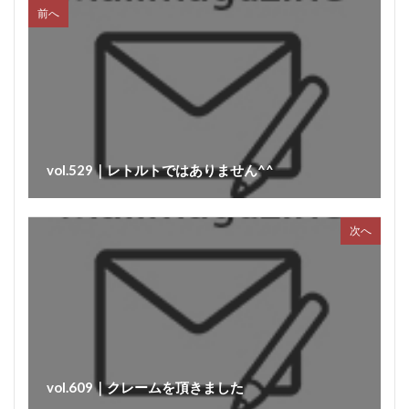
前へ
大雨
大雪
遅延
同梱
追加
複数
Tanto
サンドウィッチ
おはよう奥さん
宮崎名物
ABCマガジン
せせり香草焼
宮崎地頭鶏ももスモーク
真空パック
イタリアンサラミ
パスタ
TokyoWalker
お問合せ
イタリアンフレッシュポークソーセージ
vol.529｜レトルトではありません^^
うま味
フジテレビスーパーニュース
ハガキ
ポラロイド
レビュー
消毒
賞味期間
次へ
官能検査
クリーンパック
三枚肉
残留農薬
シーズニング
塩づけ
塩抜き
湿塩せき法
湿度
子豚
魚肉ソーセージ
クックドソーセージ
クックドハム
クノブラウソーセージ
クラコウソーセージ
無菌包装
サワーハム
グルタミン酸ナトリウム
vol.609｜クレームを頂きました
グルテン
コラーゲン
混合ソーセージ