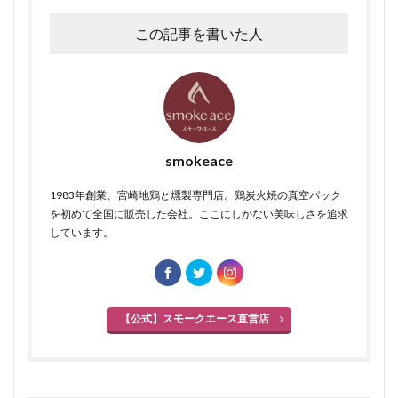
矮鶏
中温菌
調味料
チョップドハム
この記事を書いた人
ツアンポーネ
つなぎ
牛肉
逆性石けん
ふるさとの味読本
手造り鶏ウインナー
dancyu
Flash
Sakura
おとなの週末
ささみスモーク
人工ケーシング
スイスクラブソーセージ
水分含有量
スコッチビーフソーセージ
smokeace
ワンタン包み揚げ
ごきげんテレビ
1983年創業、宮崎地鶏と燻製専門店。鶏炭火焼の真空パック
お客様の声スモーク・エース
柚子こしょう
を初めて全国に販売した会社。ここにしかない美味しさを追求
ショルダーベーコン
日本農林規格
ジルツブルスト
しています。
真空包装
真空包装機
真空冷却
シンケン
グリーゼ
コンテスト
ブログ
食品衛生管理者
食品衛生法
食品添加物
植物性たん白
お中元
【公式】スモークエース直営店
お歳暮
すじ
JAS規格
正肉
monoマガジン
くいしんぼ倶楽部
イタリアン
春巻き
キッシュ
レシピ，キャロットライス